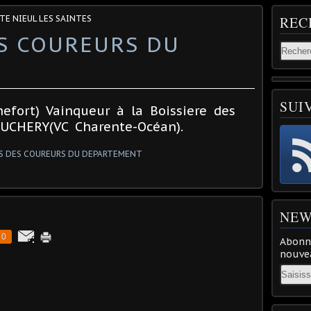
TE NIEUL LES SAINTES
REC
ES COUREURS DU
SUI
efort) Vainqueur à la Boissiere des
OUCHERY(VC Charente-Océan).
NEW
0
Abonne
nouvea
Email