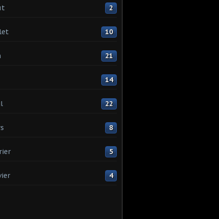
ût
2
let
10
n
21
14
l
22
s
8
rier
5
vier
4