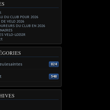
ES
l
U DU CLUB POUR 2026
 DE VELO 2026
OUREURS DU CLUB EN 2026
NAIRES
ES VELO-LOISIR
ct
ÉGORIES
eulesaintes
824
t
548
HIVES