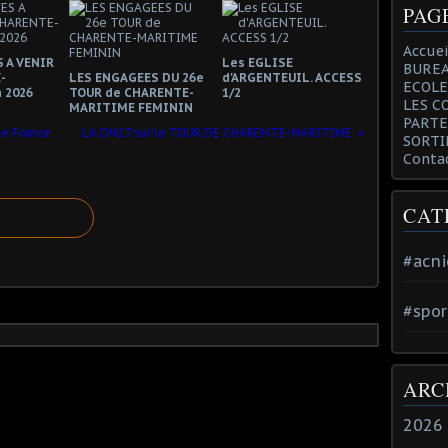
PAG
Accuei
 A VENIR
Les EGLISE
BUREA
-
LES ENGAGEES DU 26e
d'ARGENTEUIL. ACCESS
ECOLE
 2026
TOUR de CHARENTE-
1/2
LES C
MARITIME FEMININ
PARTE
de France
LA DN17 sur le TOUR DE CHARENTE-MARITIME
SORTI
Conta
CAT
#acni
#spor
ARC
2026