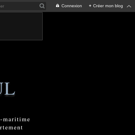
Connexion
+
Créer mon blog
UL
e-maritime
artement