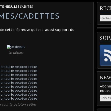
STE NIEUL LES SAINTES
REC
IMES/CADETTES
t de cette épreuve qui est aussi support du
SUI
Le départ
NEW
Abonne
nouvea
Email
r tour le peloton s'étire