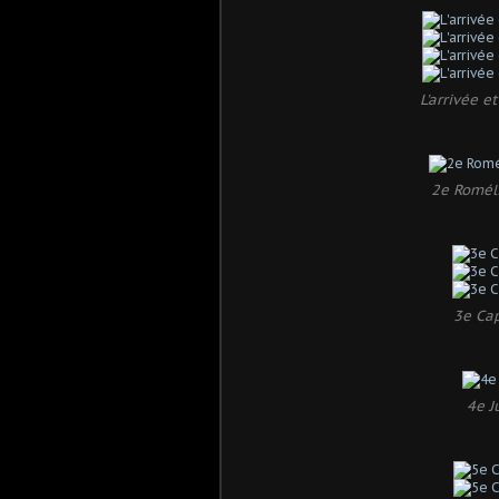
L'arrivée e
2e Roméli
3e Ca
4e J