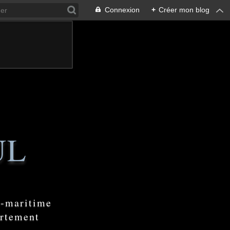
Connexion
+
Créer mon blog
UL
e-maritime
artement