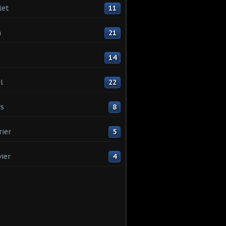
let
11
n
21
14
l
22
s
8
rier
5
vier
4