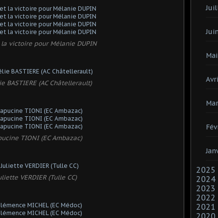
Juil
Jui
t la victoire pour Mélanie DUPIN
Mai
Avri
e BASTIERE (AC Châtellerault)
Mar
Fév
pucine TIONI (EC Ambazac)
Jan
2025
uliette VERDIER (Tulle CC)
2024
2023
2022
2021
2020