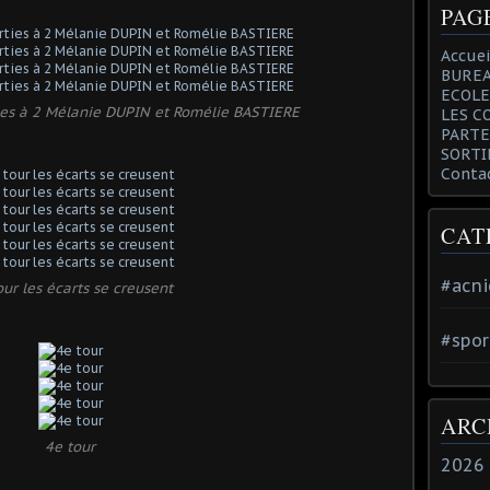
PAG
Accuei
BUREA
ECOLE
ties à 2 Mélanie DUPIN et Romélie BASTIERE
LES C
PARTE
SORTI
Conta
CAT
#acni
our les écarts se creusent
#spor
ARC
4e tour
2026