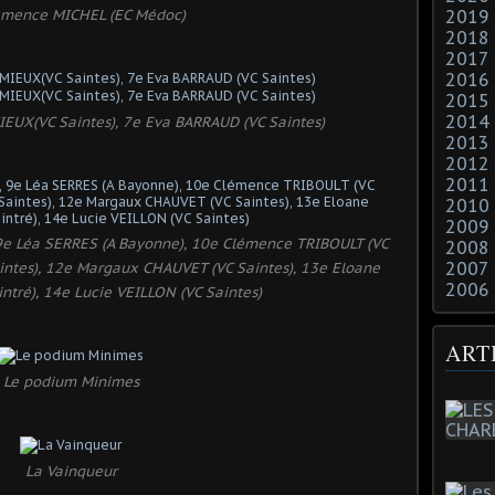
émence MICHEL (EC Médoc)
2019
2018
2017
2016
2015
2014
UX(VC Saintes), 7e Eva BARRAUD (VC Saintes)
2013
2012
2011
2010
2009
 9e Léa SERRES (A Bayonne), 10e Clémence TRIBOULT (VC
2008
2007
aintes), 12e Margaux CHAUVET (VC Saintes), 13e Eloane
2006
tré), 14e Lucie VEILLON (VC Saintes)
ART
Le podium Minimes
La Vainqueur