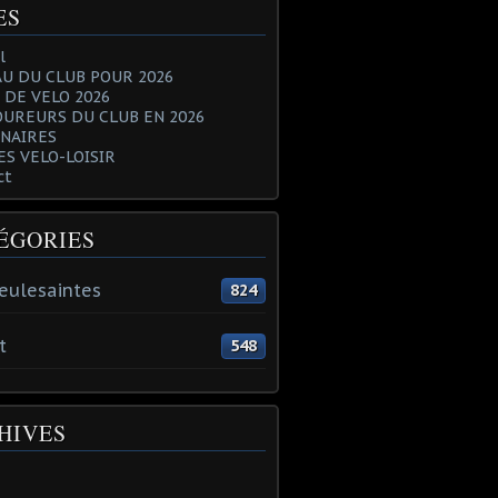
ES
l
U DU CLUB POUR 2026
 DE VELO 2026
OUREURS DU CLUB EN 2026
NAIRES
ES VELO-LOISIR
ct
ÉGORIES
eulesaintes
824
t
548
HIVES