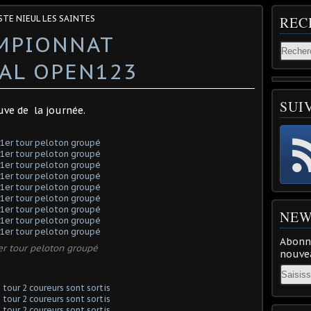
STE NIEUL LES SAINTES
REC
AMPIONNAT
AL OPEN123
SUI
uve de la journée.
NEW
Abonne
er tour peloton groupé
nouvea
Email