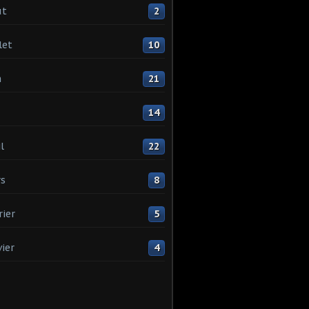
ût
2
let
10
n
21
14
l
22
s
8
rier
5
vier
4