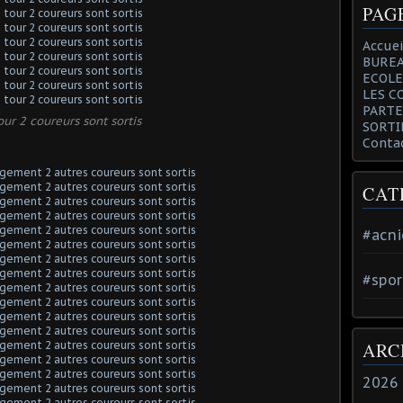
PAG
Accuei
BUREA
ECOLE
LES C
PARTE
our 2 coureurs sont sortis
SORTI
Conta
CAT
#acni
#spor
ARC
2026