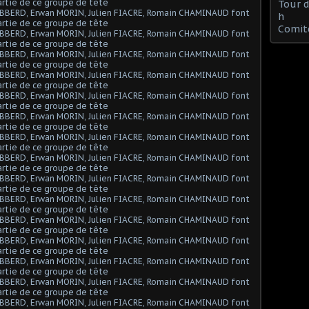
Tour 
h
Comit