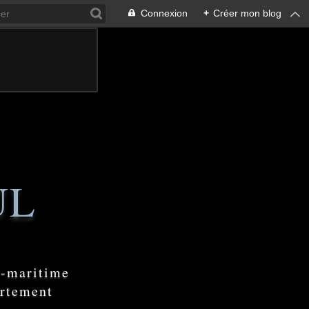
Connexion
+
Créer mon blog
UL
e-maritime
artement