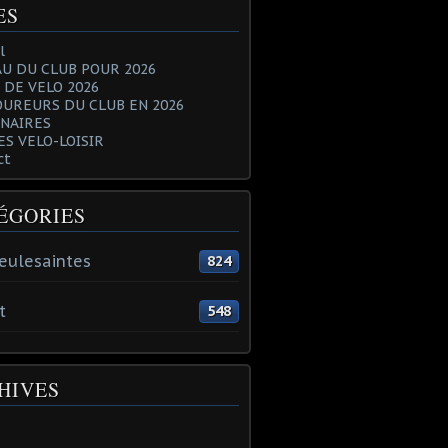
ES
l
U DU CLUB POUR 2026
 DE VELO 2026
OUREURS DU CLUB EN 2026
NAIRES
ES VELO-LOISIR
ct
ÉGORIES
eulesaintes
824
t
548
HIVES