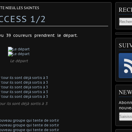
STE NIEUL LES SAINTES
REC
CCESS 1/2
vu 39 coureurs prendrent le départ.
SUI
Le départ
NEW
Abonne
our ils sont déjà sortis à 3
nouvea
Email