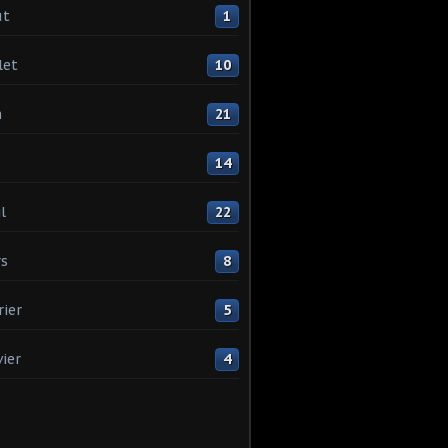
ût
1
let
10
n
21
14
l
22
s
8
rier
5
vier
4