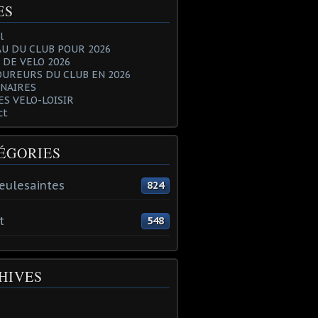
ES
l
U DU CLUB POUR 2026
 DE VELO 2026
OUREURS DU CLUB EN 2026
NAIRES
ES VELO-LOISIR
ct
ÉGORIES
eulesaintes
824
t
548
HIVES