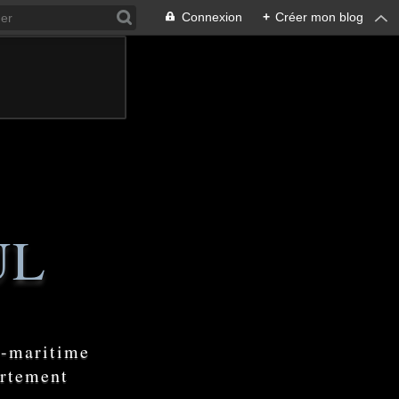
Connexion
+
Créer mon blog
UL
e-maritime
artement