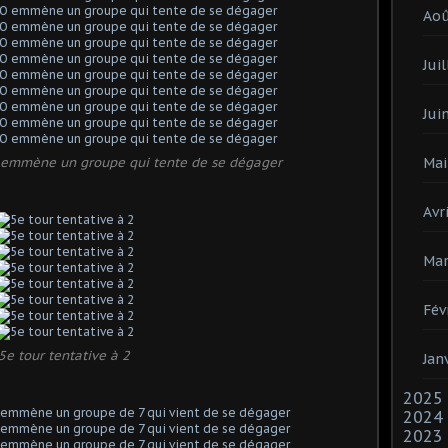
Ao
Juil
Jui
 emmène un groupe qui tente de se dégager
Mai
Avri
Mar
Fév
5e tour tentative à 2
Jan
2025
2024
2023