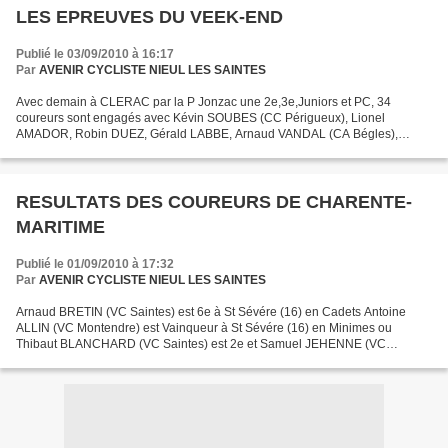
LES EPREUVES DU VEEK-END
Publié le 03/09/2010 à 16:17
Par
AVENIR CYCLISTE NIEUL LES SAINTES
Avec demain à CLERAC par la P Jonzac une 2e,3e,Juniors et PC, 34
coureurs sont engagés avec Kévin SOUBES (CC Périgueux), Lionel
AMADOR, Robin DUEZ, Gérald LABBE, Arnaud VANDAL (CA Bégles),
Alexandre BRARD, Sébastien CAUSSE, Philippe ESCOUBET , Franck...
RESULTATS DES COUREURS DE CHARENTE-
MARITIME
Publié le 01/09/2010 à 17:32
Par
AVENIR CYCLISTE NIEUL LES SAINTES
Arnaud BRETIN (VC Saintes) est 6e à St Sévére (16) en Cadets Antoine
ALLIN (VC Montendre) est Vainqueur à St Sévére (16) en Minimes ou
Thibaut BLANCHARD (VC Saintes) est 2e et Samuel JEHENNE (VC
Montendre) est 8e Guillaume BOSSEAU (VC Charente-Océan)...