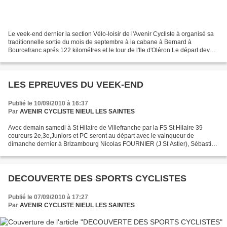
Le veek-end dernier la section Vélo-loisir de l'Avenir Cycliste à organisé sa
traditionnelle sortie du mois de septembre à la cabane à Bernard à
Bourcefranc aprés 122 kilométres et le tour de l'Ile d'Oléron Le départ devant
la salle des fêtes de Nieul...
LES EPREUVES DU VEEK-END
Publié le 10/09/2010 à 16:37
Par
AVENIR CYCLISTE NIEUL LES SAINTES
Avec demain samedi à St Hilaire de Villefranche par la FS St Hilaire 39
coureurs 2e,3e,Juniors et PC seront au départ avec le vainqueur de
dimanche dernier à Brizambourg Nicolas FOURNIER (J St Astier), Sébastien
CAUSSE, Philippe ESCOUBET (G Bordeaux),...
DECOUVERTE DES SPORTS CYCLISTES
Publié le 07/09/2010 à 17:27
Par
AVENIR CYCLISTE NIEUL LES SAINTES