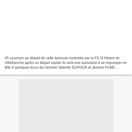
45 coureurs au départ de cette épreuve controlée par la FS St Hilaire de
Villefranche aprés un départ rapide ils sont une quinzaine à se regrouper en
tête A quelques tours de l'arrivée Valentin DUFOUR et Jérome FUME
tenteront l'aventure mais seront repris...