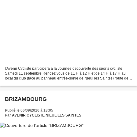
l'Avenir Cycliste participera à la Journée découverte des sports cycliste
Samedi 11 septembre Rendez vous de 11 H à 12 H et de 14 H à 17 H au
local du club (face au panneau entrée-sortie de Nieul les Saintes) route de
St Georges des Coteaux
BRIZAMBOURG
Publié le 06/09/2010 à 18:05
Par
AVENIR CYCLISTE NIEUL LES SAINTES