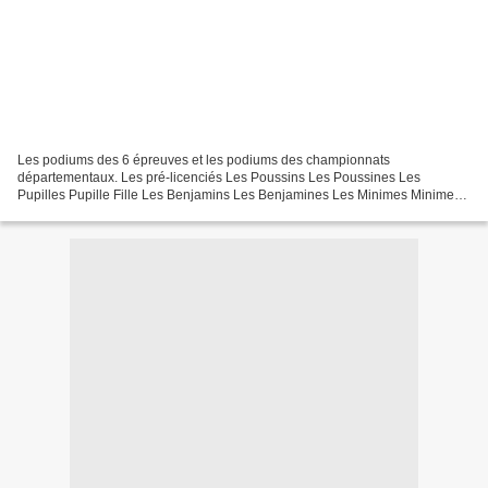
Les podiums des 6 épreuves et les podiums des championnats
départementaux. Les pré-licenciés Les Poussins Les Poussines Les
Pupilles Pupille Fille Les Benjamins Les Benjamines Les Minimes Minimes
Filles Les Cadets Les Cadettes Podium Championnat...