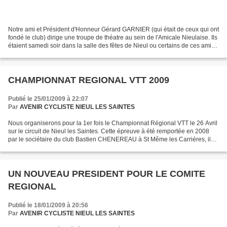
Notre ami et Président d'Honneur Gérard GARNIER (qui était de ceux qui ont
fondé le club) dirige une troupe de théatre au sein de l'Amicale Nieulaise. Ils
étaient samedi soir dans la salle des fêtes de Nieul ou certains de ces amis
cycliste étaients venus...
CHAMPIONNAT REGIONAL VTT 2009
Publié le 25/01/2009 à 22:07
Par
AVENIR CYCLISTE NIEUL LES SAINTES
Nous organiserons pour la 1er fois le Championnat Régional VTT le 26 Avril
sur le circuit de Nieul les Saintes. Cette épreuve à été remportée en 2008
par le sociétaire du club Bastien CHENEREAU à St Même les Carriéres, il
ne sera pas présent cette année...
UN NOUVEAU PRESIDENT POUR LE COMITE
REGIONAL
Publié le 18/01/2009 à 20:56
Par
AVENIR CYCLISTE NIEUL LES SAINTES