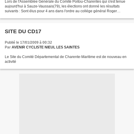
Lors de l'Assemblée Générale du Comité Poitou-Charentes qui s'est tenue
aujourd'hui à Sauze-Vaussais(79), les élections ont donné les résultats
suivants : Sont élus pour 4 ans dans l'ordre au collége général Roger
HUGONNET (VC Chatillon) Martine RICHARD...
SITE DU CD17
Publié le 17/01/2009 à 00:32
Par
AVENIR CYCLISTE NIEUL LES SAINTES
Le Site du Comité Départemental de Charente-Maritime est de nouveau en
activité