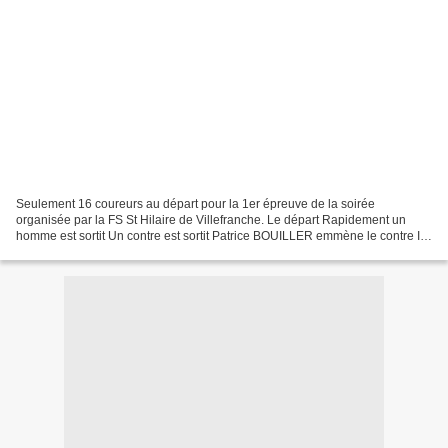
Seulement 16 coureurs au départ pour la 1er épreuve de la soirée
organisée par la FS St Hilaire de Villefranche. Le départ Rapidement un
homme est sortit Un contre est sortit Patrice BOUILLER emmène le contre Ils
sont maintenant 3 en contre Jean-Philippe...