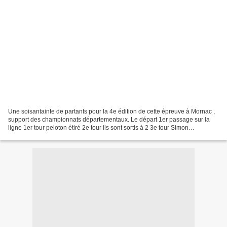
Une soisantainte de partants pour la 4e édition de cette épreuve à Mornac ,
support des championnats départementaux. Le départ 1er passage sur la
ligne 1er tour peloton étiré 2e tour ils sont sortis à 2 3e tour Simon
DEFRANCE emmène 4e...