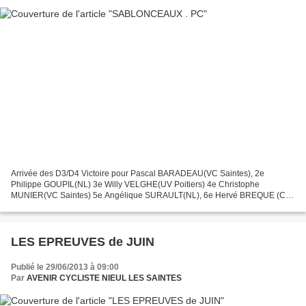
Arrivée des D3/D4 Victoire pour Pascal BARADEAU(VC Saintes), 2e
Philippe GOUPIL(NL) 3e Willy VELGHE(UV Poitiers) 4e Christophe
MUNIER(VC Saintes) 5e Angélique SURAULT(NL), 6e Hervé BREQUE (CA
Civray),7e Franck BEAUVAIS(UV Poitiers) 8e Stephane LARGEAU(CC...
LES EPREUVES de JUIN
Publié le 29/06/2013 à 09:00
Par
AVENIR CYCLISTE NIEUL LES SAINTES