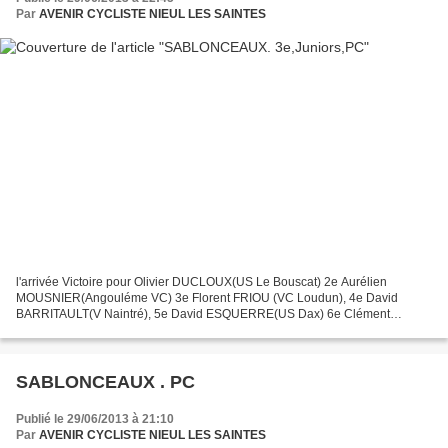
Par
AVENIR CYCLISTE NIEUL LES SAINTES
l'arrivée Victoire pour Olivier DUCLOUX(US Le Bouscat) 2e Aurélien
MOUSNIER(Angouléme VC) 3e Florent FRIOU (VC Loudun), 4e David
BARRITAULT(V Naintré), 5e David ESQUERRE(US Dax) 6e Clément
LIVERTOUT(AL Gond-Pontouvre), 7e Christian MONIER(C Poitevin)...
SABLONCEAUX . PC
Publié le 29/06/2013 à 21:10
Par
AVENIR CYCLISTE NIEUL LES SAINTES