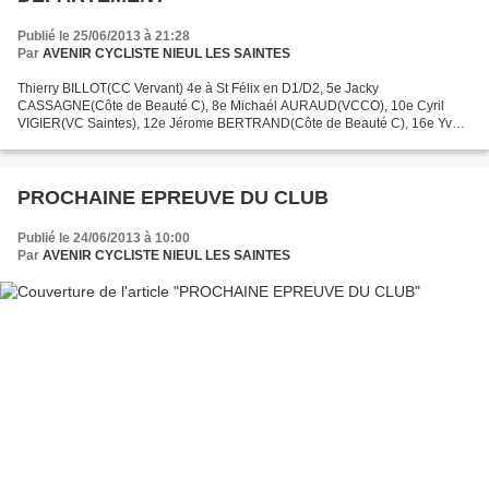
Publié le 25/06/2013 à 21:28
Par
AVENIR CYCLISTE NIEUL LES SAINTES
Thierry BILLOT(CC Vervant) 4e à St Félix en D1/D2, 5e Jacky
CASSAGNE(Côte de Beauté C), 8e Michaél AURAUD(VCCO), 10e Cyril
VIGIER(VC Saintes), 12e Jérome BERTRAND(Côte de Beauté C), 16e Yvon
WELTERSBACH(R Guataise), 17e Alain GEMAUX(VCCO), 18e Aurélien...
PROCHAINE EPREUVE DU CLUB
Publié le 24/06/2013 à 10:00
Par
AVENIR CYCLISTE NIEUL LES SAINTES