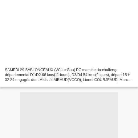
SAMEDI 29 SABLONCEAUX (VC Le Gua) PC manche du challenge
départemental D1/D2 66 kms(11 tours), D3/D4 54 kms(9 tours), départ 15 H
32 24 engagés dont Michaél AIRAUD(VCCO), Lionel COURJEAUD, Marc
DOS SANTOS, Michel GUILLAUD,Jean INACIO, Jean NICOLAS(VCC...