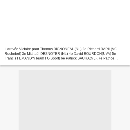
L'arrivée Victoire pour Thomas BIGNONEAU(NL) 2e Richard BARIL(VC
Rochefort) 3e Michaél DESNOYER (NL) 4e David BOURDON(UVA) 5e
Francis FEMANDY(Team FG Sport) 6e Patrick SAURA(NL), 7e Patrice
BOUILLER(VC Saintes), 8e Jacky CASSAGNE(Côte de Beauté C), 9e...