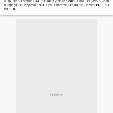
A Roullet-St Estéphe (16) En Cadets Victoire d'Arnaud BRETIN (UVA St Jean
d'Angély), 5e Benjamin ANGOT (VC Charente-Océan), 6e Clément BUREAU
(VCCO)
Publicité