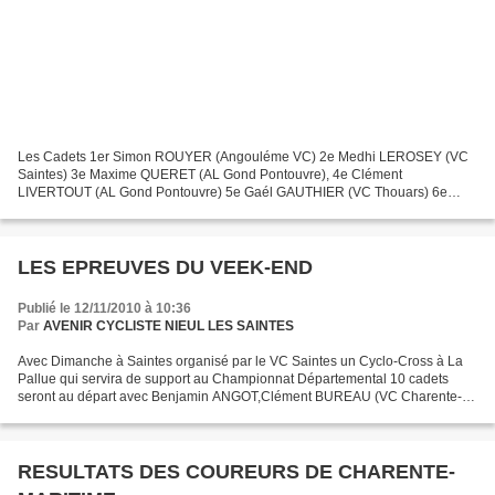
Les Cadets 1er Simon ROUYER (Angouléme VC) 2e Medhi LEROSEY (VC
Saintes) 3e Maxime QUERET (AL Gond Pontouvre), 4e Clément
LIVERTOUT (AL Gond Pontouvre) 5e Gaél GAUTHIER (VC Thouars) 6e
Alexandre HAY (VC Thouars) 7e Benjamin ANGOT (VC Charente-Océan),...
LES EPREUVES DU VEEK-END
Publié le 12/11/2010 à 10:36
Par
AVENIR CYCLISTE NIEUL LES SAINTES
Avec Dimanche à Saintes organisé par le VC Saintes un Cyclo-Cross à La
Pallue qui servira de support au Championnat Départemental 10 cadets
seront au départ avec Benjamin ANGOT,Clément BUREAU (VC Charente-
Océan), Medhi LEROSEY (VC Saintes), Arnaud BRETIN...
RESULTATS DES COUREURS DE CHARENTE-