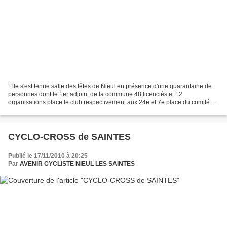
Elle s'est tenue salle des fêtes de Nieul en présence d'une quarantaine de
personnes dont le 1er adjoint de la commune 48 licenciés et 12
organisations place le club respectivement aux 24e et 7e place du comité
Poitou-Charentes (sur les 76 clubs) Le Bureau...
CYCLO-CROSS de SAINTES
Publié le 17/11/2010 à 20:25
Par
AVENIR CYCLISTE NIEUL LES SAINTES