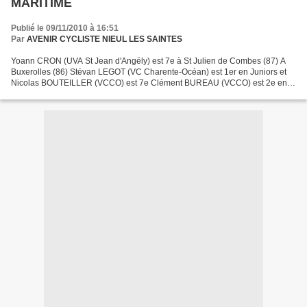
MARITIME
Publié le 09/11/2010 à 16:51
Par
AVENIR CYCLISTE NIEUL LES SAINTES
Yoann CRON (UVA St Jean d'Angély) est 7e à St Julien de Combes (87) A
Buxerolles (86) Stévan LEGOT (VC Charente-Océan) est 1er en Juniors et
Nicolas BOUTEILLER (VCCO) est 7e Clément BUREAU (VCCO) est 2e en
Cadets ou Benjamin ANGOT (VCCO) est 3e et Medhi...