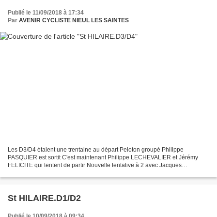
Publié le 11/09/2018 à 17:34
Par
AVENIR CYCLISTE NIEUL LES SAINTES
Les D3/D4 étaient une trentaine au départ Peloton groupé Philippe
PASQUIER est sortit C'est maintenant Philippe LECHEVALIER et Jérémy
FELICITE qui tentent de partir Nouvelle tentative à 2 avec Jacques
SENSIQUE Encore une tentative...
St HILAIRE.D1/D2
Publié le 10/09/2018 à 09:34