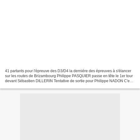
41 partants pour l'épreuve des D3/D4 la derniére des épreuves à s'élancer
sur les routes de Brizambourg Philippe PASQUIER passe en tête le 1er tour
devant Sébastien DILLERIN Tentative de sortie pour Philippe NADON C'est
maintenant Jérémy...