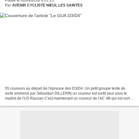
Publié le 02/09/2018 à 21:23
Par
AVENIR CYCLISTE NIEUL LES SAINTES
55 coureurs au départ de l'épreuve des D3/D4. Un petit groupe tente de
sortir emmené par Sébastien DILLERIN un coureur est sortit seul sous le
maillot de l'US Rauzan C'est maintenant un coureur de l'AC 4B qui est sortit
Un...