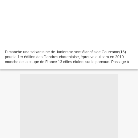
Dimanche une soixantaine de Juniors se sont élancés de Courcome(16)
pour la 1er édition des Flandres charentaise, épreuve qui sera en 2019
manche de la coupe de France.13 côtes étaient sur le parcours Passage à
Cellefroin, ils sont 5 en tête, le...