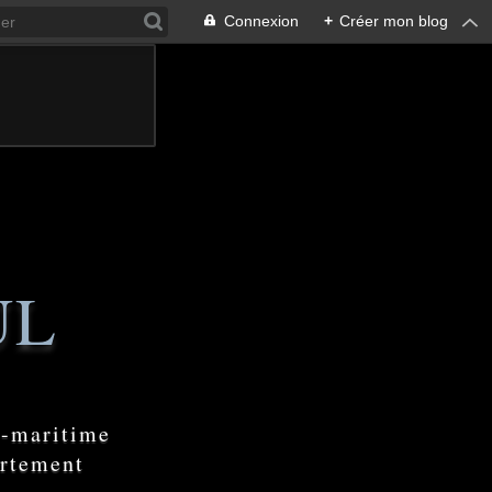
Connexion
+
Créer mon blog
UL
e-maritime
artement