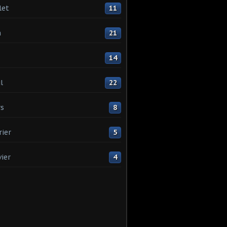
let
11
n
21
14
l
22
s
8
rier
5
vier
4