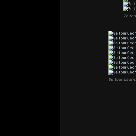
7e tou
8e tour Cédri