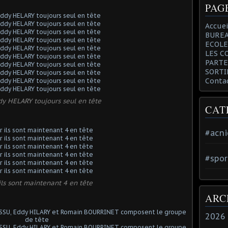
PAG
Accuei
BUREA
ECOLE
LES C
PARTE
SORTI
Conta
dy HELARY toujours seul en tête
CAT
#acni
#spor
ils sont maintenant 4 en tête
ARC
2026