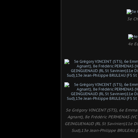
3e Ch
4e Ed
5e Grégory VINCENT (STS), 6e Emman
Agnant), 8e Frédéric PERMENAS (VC 
GEINGUENAUD (RL St Savinien)11e Di
Sud),13e Jean-Philippe BRULEAU (FS