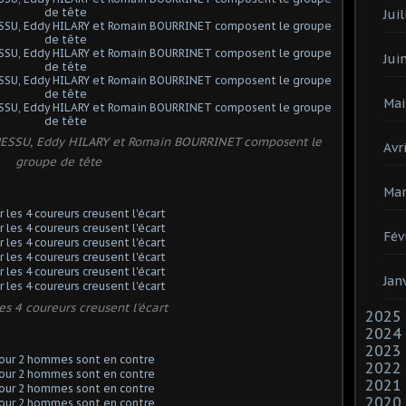
Juil
Jui
Mai
 MESSU, Eddy HILARY et Romain BOURRINET composent le
Avri
groupe de tête
Mar
Fév
Jan
es 4 coureurs creusent l'écart
2025
2024
2023
2022
2021
2020