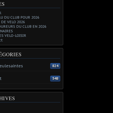
ES
l
U DU CLUB POUR 2026
 DE VELO 2026
OUREURS DU CLUB EN 2026
NAIRES
ES VELO-LOISIR
ct
ÉGORIES
eulesaintes
824
t
548
HIVES