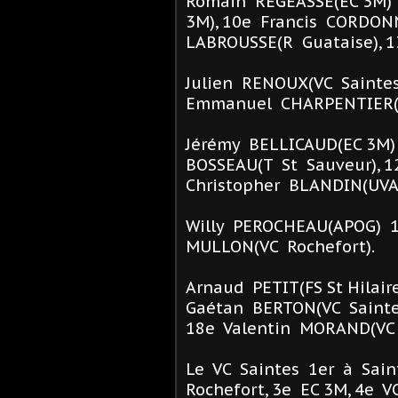
Romain REGEASSE(EC 3M) 
3M), 10e Francis CORDON
LABROUSSE(R Guataise), 1
Julien RENOUX(VC Saintes
Emmanuel CHARPENTIER(V
Jérémy BELLICAUD(EC 3M)
BOSSEAU(T St Sauveur), 1
Christopher BLANDIN(UVA
Willy PEROCHEAU(APOG) 16
MULLON(VC Rochefort).
Arnaud PETIT(FS St Hilai
Gaétan BERTON(VC Saintes
18e Valentin MORAND(VC 
Le VC Saintes 1er à Sain
Rochefort, 3e EC 3M, 4e V