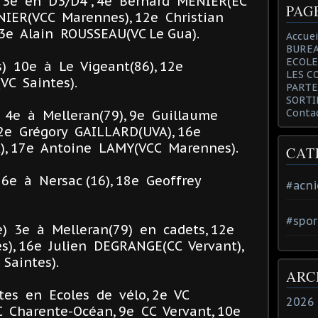
3e en D3/D4 , 4e Bernard MENIER(EC
PAG
NIER(VCC Marennes), 12e Christian
3e Alain ROUSSEAU(VC Le Gua).
Accuei
BUREA
ECOLE
) 10e à Le Vigeant(86), 12e
LES C
C Saintes).
PARTE
SORTI
Conta
 4e à Melleran(79), 9e Guillaume
2e Grégory GAILLARD(UVA), 16e
), 17e Antoine LAMY(VCC Marennes).
CAT
e à Nersac (16), 18e Geoffrey
#acni
#spor
re) 3e à Melleran(79) en cadets, 12e
), 16e Julien DEGRANGE(CC Vervant),
Saintes).
ARC
tes en Ecoles de vélo, 2e VC
2026
C Charente-Océan, 9e CC Vervant, 10e