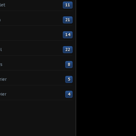
let
11
n
21
14
l
22
s
8
rier
5
vier
4