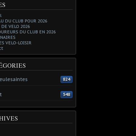
ES
l
U DU CLUB POUR 2026
 DE VELO 2026
OUREURS DU CLUB EN 2026
NAIRES
ES VELO-LOISIR
ct
ÉGORIES
eulesaintes
824
t
548
HIVES