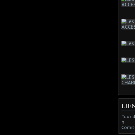
LIE
Tour 
h
Comit