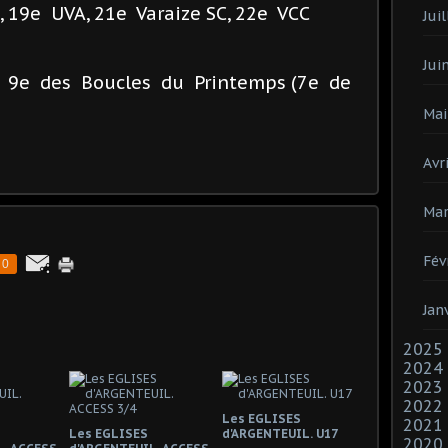
 19e UVA, 21e Varaize SC, 22e VCC
Juil
Jui
 9e des Boucles du Printemps (7e de
Mai
Avri
Mar
Fév
0
Jan
2025
2024
2023
2022
Les EGLISES
2021
Les EGLISES
d'ARGENTEUIL. U17
2020