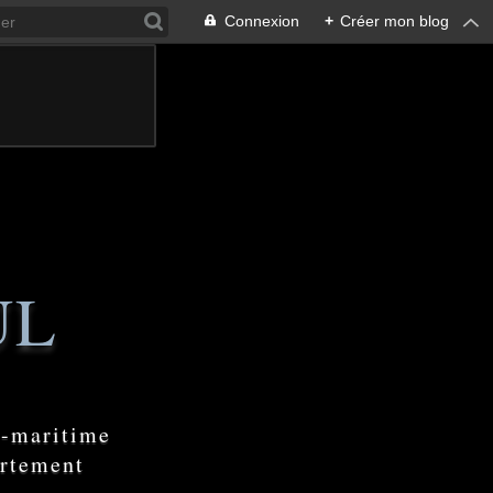
Connexion
+
Créer mon blog
UL
e-maritime
artement