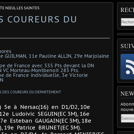
TE NIEUL LES SAINTES
REC
ES COUREURS DU
SUI
nores
rie GUILMAN, 11e Pauline ALLIN, 29e Marjolaine
upe de France avec 335 Pts devant la DN
DN VC Morteau-Montbenoit 283 Pts.
e de France individuelle, 3e Victorie
IN
NEW
Abonne
) 5e à Nersac(16) en D1/D2, 10e
nouvea
12e Ludoivic SEGUIN(EC 3M), 16e
Email
17e Esteban GAUGAIN(EC 3M), 18e
), 19e Patrice BRUNET(EC 3M).