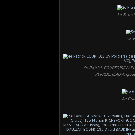
2e Franc
3e Y
4e Patrick COURTOIS(UV Poi
PERROCHEAU(Angoulé
8e Gui