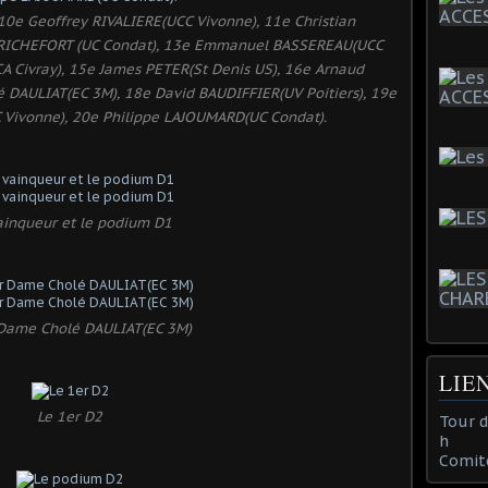
10e Geoffrey RIVALIERE(UCC Vivonne), 11e Christian
n RICHEFORT (UC Condat), 13e Emmanuel BASSEREAU(UCC
A Civray), 15e James PETER(St Denis US), 16e Arnaud
é DAULIAT(EC 3M), 18e David BAUDIFFIER(UV Poitiers), 19e
 Vivonne), 20e Philippe LAJOUMARD(UC Condat).
ainqueur et le podium D1
 Dame Cholé DAULIAT(EC 3M)
LIE
Le 1er D2
Tour 
h
Comit