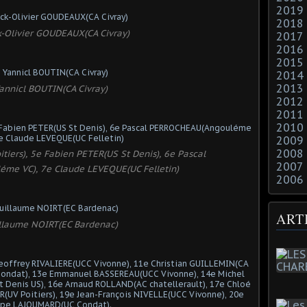
2019
2018
k-Olivier GOUDEAUX(CA Civray)
2017
2016
2015
2014
2013
annicl BOUTIN(CA Civray)
2012
2011
2010
2009
2008
tiers), 5e Fabien PETER(US St Denis), 6e Pascal
2007
me VC), 7e Claude LEVEQUE(UC Felletin)
2006
ART
llaume NOIRT(EC Bardenac)