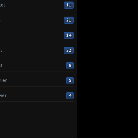
let
11
n
21
14
l
22
s
8
rier
5
vier
4