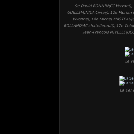
9e David BONNIN(CC Vervant), 
GUILLEMIN(CA Civray), 12e Floria
Vivonne), 14e Michel MASTEAU(C
ROLLAND(AC chatellerault), 17e Chlo
Jean-François NIVELLE(UCC
Le v
La 1er