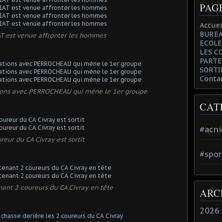
PAG
Accuei
BUREA
T est venue affronter les hommes
ECOLE
LES C
PARTE
SORTI
Conta
ions avec PERROCHEAU qui méne le 1er groupe
CAT
#acni
reur du CA Civray est sortit
#spor
nant 2 coureurs du CA Civray en tête
ARC
2026