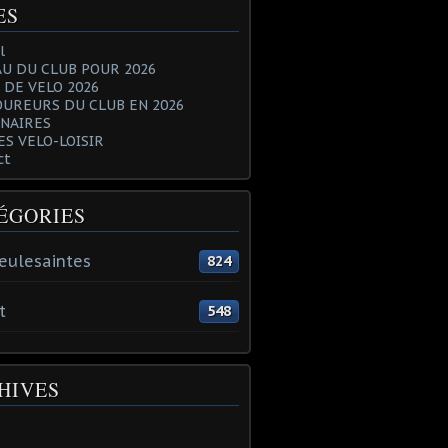
ES
l
U DU CLUB POUR 2026
 DE VELO 2026
OUREURS DU CLUB EN 2026
NAIRES
ES VELO-LOISIR
ct
ÉGORIES
eulesaintes
824
t
548
HIVES