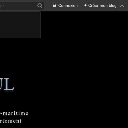
Connexion
+
Créer mon blog
UL
e-maritime
artement