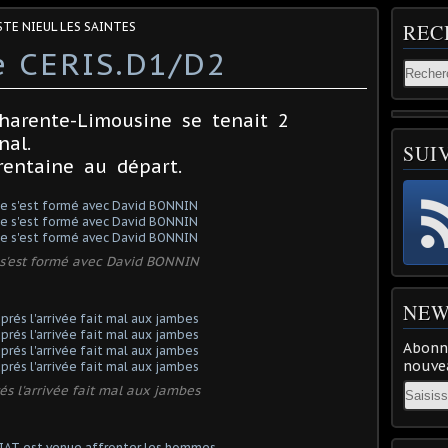
STE NIEUL LES SAINTES
REC
e CERIS.D1/D2
harente-Limousine se tenait 2
nal.
SUI
rentaine au départ.
s'est formé avec David BONNIN
NEW
Abonne
nouvea
Email
és l'arrivée fait mal aux jambes