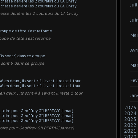
Juil
sse deriére les 2 coureurs du CA Civray
Jui
Mai
oupe de tête s'est reformé
Avri
s sont 9 dans ce groupe
Mar
Fév
n deux , ils sont 4 à l'avant il reste 1 tour
Jan
2025
2024
2023
2022
ctoire pour Geoffrey GILBERT(VC Jarnac)
2021
2020