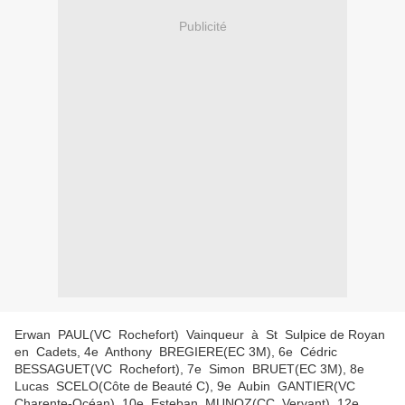
Publicité
Erwan PAUL(VC Rochefort) Vainqueur à St Sulpice de Royan
en Cadets, 4e Anthony BREGIERE(EC 3M), 6e Cédric
BESSAGUET(VC Rochefort), 7e Simon BRUET(EC 3M), 8e
Lucas SCELO(Côte de Beauté C), 9e Aubin GANTIER(VC
Charente-Océan), 10e Esteban MUNOZ(CC Vervant), 12e