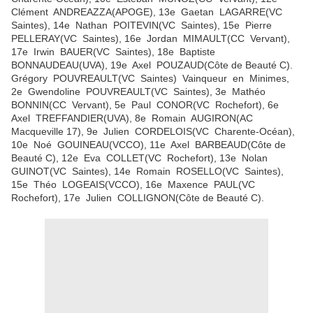
Clément ANDREAZZA(APOGE), 13e Gaetan LAGARRE(VC
Saintes), 14e Nathan POITEVIN(VC Saintes), 15e Pierre
PELLERAY(VC Saintes), 16e Jordan MIMAULT(CC Vervant),
17e Irwin BAUER(VC Saintes), 18e Baptiste
BONNAUDEAU(UVA), 19e Axel POUZAUD(Côte de Beauté C).
Grégory POUVREAULT(VC Saintes) Vainqueur en Minimes,
2e Gwendoline POUVREAULT(VC Saintes), 3e Mathéo
BONNIN(CC Vervant), 5e Paul CONOR(VC Rochefort), 6e
Axel TREFFANDIER(UVA), 8e Romain AUGIRON(AC
Macqueville 17), 9e Julien CORDELOIS(VC Charente-Océan),
10e Noé GOUINEAU(VCCO), 11e Axel BARBEAUD(Côte de
Beauté C), 12e Eva COLLET(VC Rochefort), 13e Nolan
GUINOT(VC Saintes), 14e Romain ROSELLO(VC Saintes),
15e Théo LOGEAIS(VCCO), 16e Maxence PAUL(VC
Rochefort), 17e Julien COLLIGNON(Côte de Beauté C).