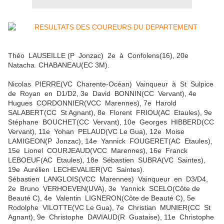
Théo LAUSEILLE (P Jonzac) 2e à Confolens(16), 20e
Natacha CHABANEAU(EC 3M).
Nicolas PIERRE(VC Charente-Océan) Vainqueur à St Sulpice
de Royan en D1/D2, 3e David BONNIN(CC Vervant), 4e
Hugues CORDONNIER(VCC Marennes), 7e Harold
SALABERT(CC St Agnant), 8e Florent FRIOU(AC Etaules), 9e
Stéphane BOUCHET(CC Vervant), 10e Georges HIBBERD(CC
Vervant), 11e Yohan PELAUD(VC Le Gua), 12e Moise
LAMIGEON(P Jonzac), 14e Yannick FOUGERET(AC Etaules),
15e Lionel COURJEAUD(VCC Marennes), 16e Franck
LEBOEUF(AC Etaules), 18e Sébastien SUBRA(VC Saintes),
19e Aurélien LECHEVALIER(VC Saintes).
Sébastien LANGLOIS(VCC Marennes) Vainqueur en D3/D4,
2e Bruno VERHOEVEN(UVA), 3e Yannick SCELO(Côte de
Beauté C), 4e Valentin LIGNERON(Côte de Beauté C), 5e
Rodolphe VILOTTE(VC Le Gua), 7e Christian MUNIER(CC St
Agnant), 9e Christophe DAVIAUD(R Guataise), 11e Christophe