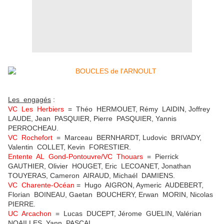
Les engagés
:
VC Les Herbiers
= Théo HERMOUET, Rémy LAIDIN, Joffrey
LAUDE, Jean PASQUIER, Pierre PASQUIER, Yannis
PERROCHEAU.
VC Rochefort
= Marceau BERNHARDT, Ludovic BRIVADY,
Valentin COLLET, Kevin FORESTIER.
Entente AL Gond-Pontouvre/VC Thouars
= Pierrick
GAUTHIER, Olivier HOUGET, Eric LECOANET, Jonathan
TOUYERAS, Cameron AIRAUD, Michaél DAMIENS.
VC Charente-Océan
= Hugo AIGRON, Aymeric AUDEBERT,
Florian BOINEAU, Gaetan BOUCHERY, Erwan MORIN, Nicolas
PIERRE.
UC Arcachon
= Lucas DUCEPT, Jérome GUELIN, Valérian
NOAILLES, Yann PASCAL.