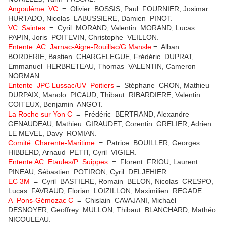
Angouléme VC
= Olivier BOSSIS, Paul FOURNIER, Josimar
HURTADO, Nicolas LABUSSIERE, Damien PINOT.
VC Saintes
= Cyril MORAND, Valentin MORAND, Lucas
PAPIN, Joris POITEVIN, Christophe VEILLON.
Entente AC Jarnac-Aigre-Rouillac/G Mansle
= Alban
BORDERIE, Bastien CHARGELEGUE, Frédéric DUPRAT,
Emmanuel HERBRETEAU, Thomas VALENTIN, Cameron
NORMAN.
Entente JPC Lussac/UV Poitiers
= Stéphane CRON, Mathieu
DURPAIX, Manolo PICAUD, Thibaut RIBARDIERE, Valentin
COITEUX, Benjamin ANGOT.
La Roche sur Yon C
= Frédéric BERTRAND, Alexandre
GENAUDEAU, Mathieu GIRAUDET, Corentin GRELIER, Adrien
LE MEVEL, Davy ROMIAN.
Comité Charente-Maritime
= Patrice BOUILLER, Georges
HIBBERD, Arnaud PETIT, Cyril VIGIER.
Entente AC Etaules/P Suippes
= Florent FRIOU, Laurent
PINEAU, Sébastien POTIRON, Cyril DELJEHIER.
EC 3M
= Cyril BASTIERE, Romain BELON, Nicolas CRESPO,
Lucas FAVRAUD, Florian LOIZILLON, Maximilien REGADE.
A Pons-Gémozac C
= Chislain CAVAJANI, Michaél
DESNOYER, Geoffrey MULLON, Thibaut BLANCHARD, Mathéo
NICOULEAU.