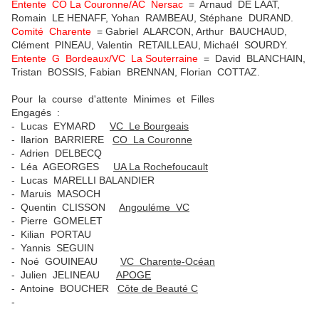
Entente CO La Couronne/AC Nersac
= Arnaud DE LAAT,
Romain LE HENAFF, Yohan RAMBEAU, Stéphane DURAND.
Comité Charente
= Gabriel ALARCON, Arthur BAUCHAUD,
Clément PINEAU, Valentin RETAILLEAU, Michaél SOURDY.
Entente G Bordeaux/VC La Souterraine
= David BLANCHAIN,
Tristan BOSSIS, Fabian BRENNAN, Florian COTTAZ.
Pour la course d'attente Minimes et Filles
Engagés :
- Lucas EYMARD
VC Le Bourgeais
- Ilarion BARRIERE
CO La Couronne
- Adrien DELBECQ
- Léa AGEORGES
UA La Rochefoucault
- Lucas MARELLI BALANDIER
- Maruis MASOCH
- Quentin CLISSON
Angouléme VC
- Pierre GOMELET
- Kilian PORTAU
- Yannis SEGUIN
- Noé GOUINEAU
VC Charente-Océan
- Julien JELINEAU
APOGE
- Antoine BOUCHER
Côte de Beauté C
-