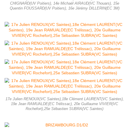
CHIGNARD(UV Poitiers), 14e Michaél AIRAUD(VC Thouars), 15e
Quentin FOUSSARD(UV Poitiers), 16e Jérémy DILLERIN(EC 3M)
17e Julien RENOUX(VC Saintes),18e Clément LAURENT(VC Saintes),
19e Jean RAMUALDE(EC Trélissac), 20e Guillaume VIVIER(VC
Rochefort),25e Sébastien SUBRA(VC Saintes)