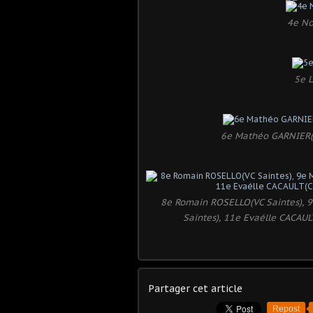
4e No
5e L
6e Mathéo GARNIER(V
8e Romain ROSELLO(VC Saintes), 
Saintes), 11e Evaélle CACAUL
Partager cet article
Repost