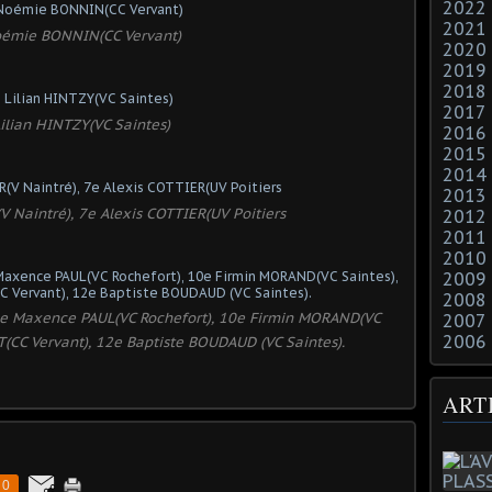
2022
2021
émie BONNIN(CC Vervant)
2020
2019
2018
2017
ilian HINTZY(VC Saintes)
2016
2015
2014
2013
 Naintré), 7e Alexis COTTIER(UV Poitiers
2012
2011
2010
2009
2008
9e Maxence PAUL(VC Rochefort), 10e Firmin MORAND(VC
2007
2006
T(CC Vervant), 12e Baptiste BOUDAUD (VC Saintes).
ART
0