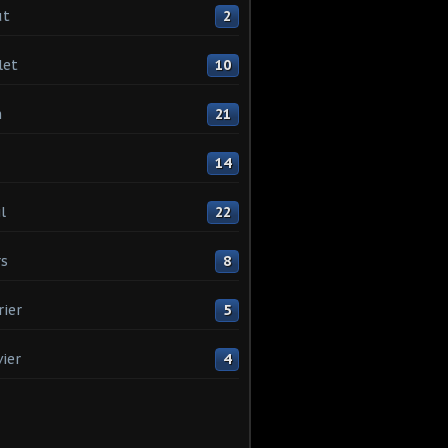
ût
2
let
10
n
21
14
l
22
s
8
rier
5
vier
4