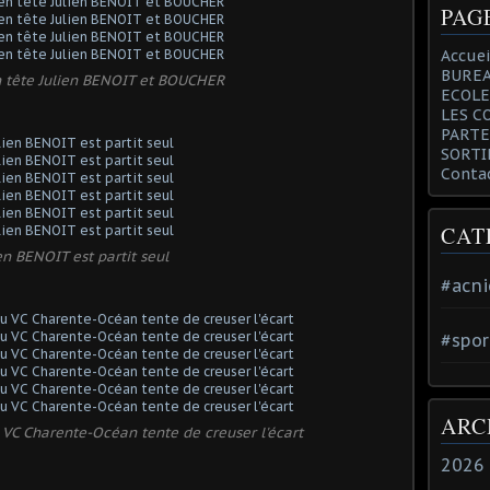
PAG
Accuei
BUREA
en tête Julien BENOIT et BOUCHER
ECOLE
LES C
PARTE
SORTI
Conta
CAT
en BENOIT est partit seul
#acni
#spor
ARC
VC Charente-Océan tente de creuser l'écart
2026