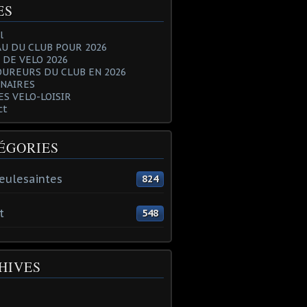
ES
l
U DU CLUB POUR 2026
 DE VELO 2026
OUREURS DU CLUB EN 2026
NAIRES
ES VELO-LOISIR
ct
ÉGORIES
eulesaintes
824
t
548
HIVES