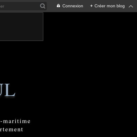
Connexion
+
Créer mon blog
UL
e-maritime
artement