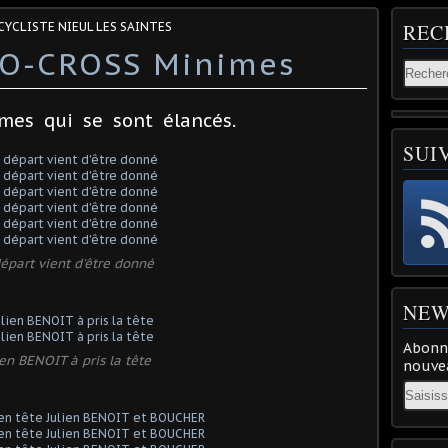
CYCLISTE NIEUL LES SAINTES
REC
LO-CROSS Minimes
mes qui se sont élancés.
SUI
épart vient d'être donné
NEW
Abonne
ien BENOIT à pris la tête
nouvea
Email