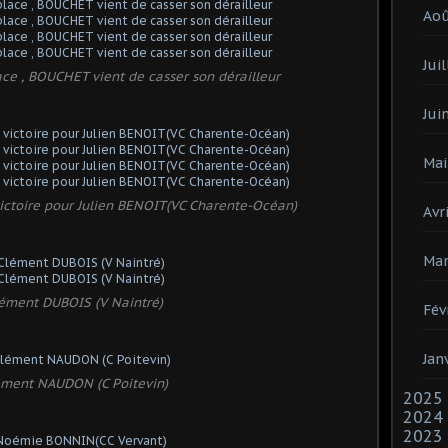
Ao
Juil
ce , BOUCHET vient de casser son dérailleur
Jui
Mai
victoire pour Julien BENOIT(VC Charente-Océan)
Avri
Mar
ément DUBOIS (V Naintré)
Fév
Jan
ément NAUDON (C Poitevin)
2025
2024
2023