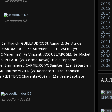
Le podium D1
2019
2018
2017
2016
Le podium D2
2015
2014
2013
2012
2011
 2e Franck GUILLAUD(CC St Agnant), 3e Alexis
2010
GUIMARD(APOGE), 5e Aurélien LECHEVALIER(VC
2009
CC Marennes), 7e Vincent JICQUEL(APOGE), 8e Michel
2008
an PELAUD (VC Corme-Royal), 10e Stéphane
2007
2006
11e Emmanuel CARNEIRO(VC Saintes), 12e Sébastien
Guillaume VIVIER (VC Rochefort), 14e Yannick
e PIETTE(VC Charente-Océan), 16e Jean-Baptiste
ART
Le podium des D3