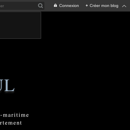
Connexion
+
Créer mon blog
UL
e-maritime
artement