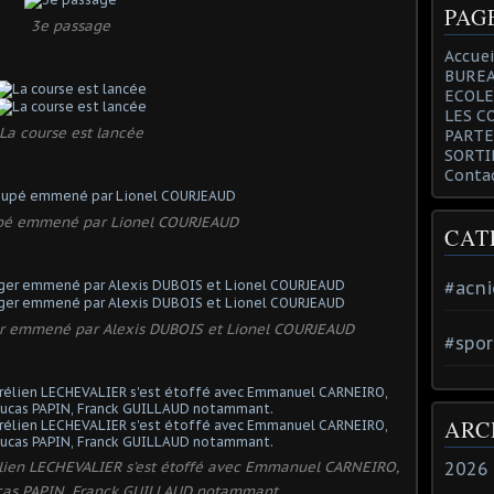
PAG
3e passage
Accuei
BUREA
ECOLE
LES C
La course est lancée
PARTE
SORTI
Conta
pé emmené par Lionel COURJEAUD
CAT
#acni
er emmené par Alexis DUBOIS et Lionel COURJEAUD
#spor
ARC
lien LECHEVALIER s'est étoffé avec Emmanuel CARNEIRO,
2026
cas PAPIN, Franck GUILLAUD notammant.