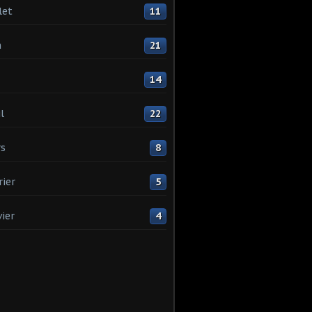
let
11
n
21
14
l
22
s
8
rier
5
vier
4