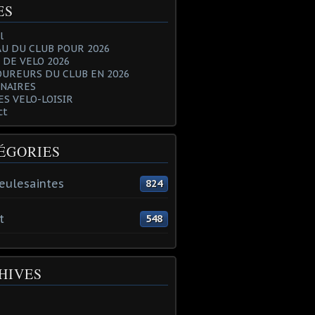
ES
l
U DU CLUB POUR 2026
 DE VELO 2026
OUREURS DU CLUB EN 2026
NAIRES
ES VELO-LOISIR
ct
ÉGORIES
eulesaintes
824
t
548
HIVES