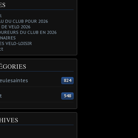
ES
l
U DU CLUB POUR 2026
 DE VELO 2026
OUREURS DU CLUB EN 2026
NAIRES
ES VELO-LOISIR
ct
ÉGORIES
eulesaintes
824
t
548
HIVES