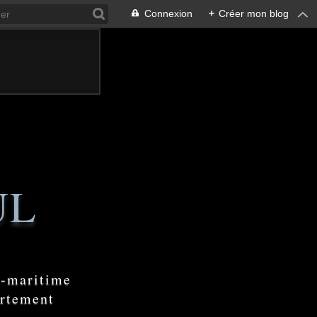
Connexion
+
Créer mon blog
UL
e-maritime
artement