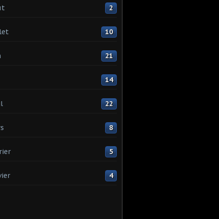
ût
2
let
10
n
21
14
l
22
s
8
rier
5
vier
4