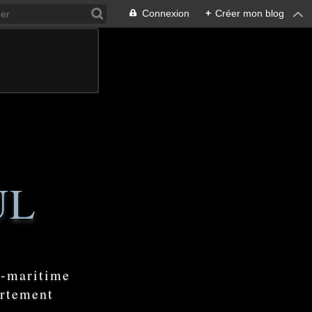
Connexion
+
Créer mon blog
UL
e-maritime
artement