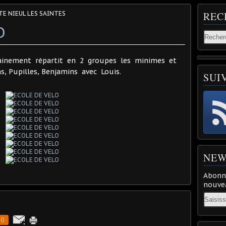
TE NIEUL LES SAINTES
REC
O
rainement répartit en 2 groupes les minimes et
s, Pupilles, Benjamins avec Louis.
SUI
NEW
Abonne
nouvea
Email
0