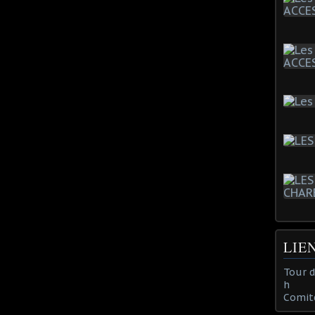
LIE
Tour 
h
Comit