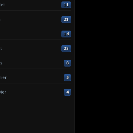
let
11
n
21
14
l
22
s
8
rier
5
vier
4