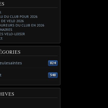
ES
l
U DU CLUB POUR 2026
 DE VELO 2026
OUREURS DU CLUB EN 2026
NAIRES
ES VELO-LOISIR
ct
ÉGORIES
eulesaintes
824
t
548
HIVES