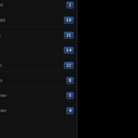
ût
2
let
10
n
21
14
l
22
s
8
rier
5
vier
4