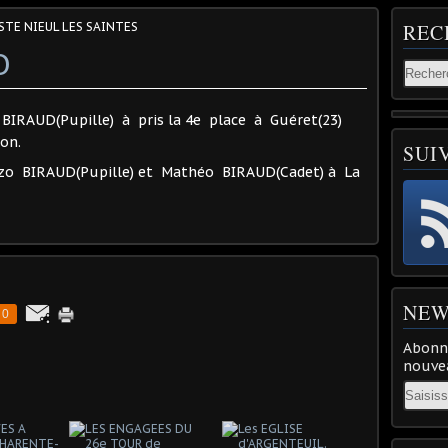
STE NIEUL LES SAINTES
REC
O
BIRAUD(Pupille) à pris la 4e place à Guéret(23)
on.
SUI
zo BIRAUD(Pupille) et Mathéo BIRAUD(Cadet) à La
NEW
0
Abonne
nouvea
Email