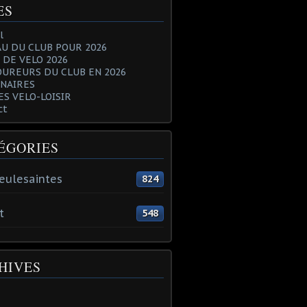
ES
l
U DU CLUB POUR 2026
 DE VELO 2026
OUREURS DU CLUB EN 2026
NAIRES
ES VELO-LOISIR
ct
ÉGORIES
eulesaintes
824
t
548
HIVES