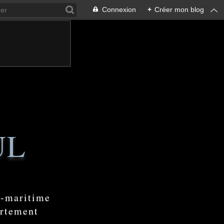
Connexion
+
Créer mon blog
UL
e-maritime
artement