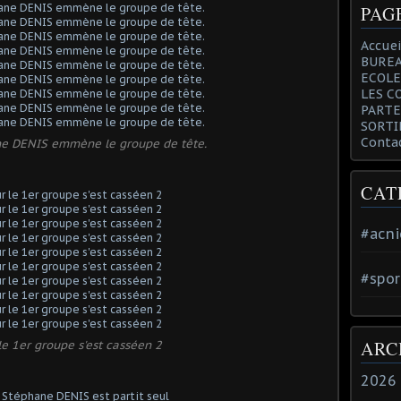
PAG
Accuei
BUREA
ECOLE
LES C
PARTE
SORTI
Conta
ne DENIS emmène le groupe de tête.
CAT
#acni
#spor
ARC
le 1er groupe s'est casséen 2
2026