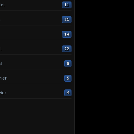
let
11
n
21
14
l
22
s
8
rier
5
vier
4