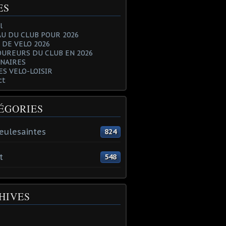
ES
l
U DU CLUB POUR 2026
 DE VELO 2026
OUREURS DU CLUB EN 2026
NAIRES
ES VELO-LOISIR
ct
ÉGORIES
eulesaintes
824
t
548
HIVES