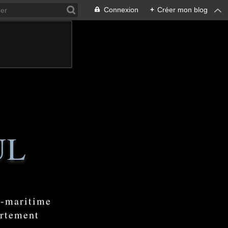
Connexion
+
Créer mon blog
UL
e-maritime
artement