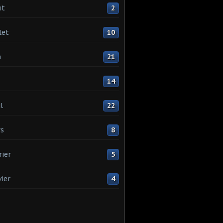
ût
2
let
10
n
21
14
l
22
s
8
rier
5
vier
4