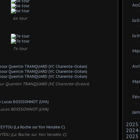
Ao
6e tour
Juil
Jui
7e tour
Mai
Avri
Mar
e pour Quentin TRANQUARD (VC Charente-Océan)
Fév
Lucas BOISSONNOT (UVA)
Jan
2025
2024
YTOU (La Roche sur Yon Vendée C)
2023