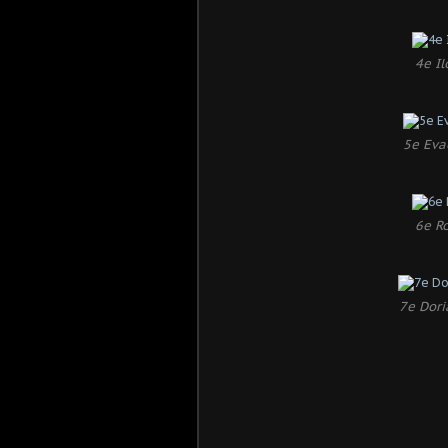
4e I
5e Eva
6e R
7e Dori