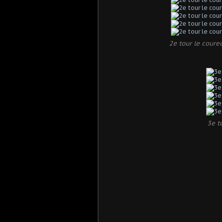
2e tour le coure
3e t