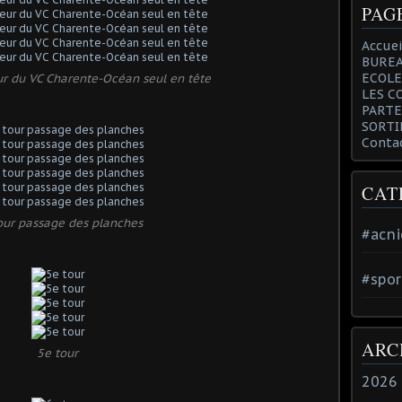
PAG
Accuei
BUREA
ECOLE
ur du VC Charente-Océan seul en tête
LES C
PARTE
SORTI
Conta
CAT
our passage des planches
#acni
#spor
ARC
5e tour
2026