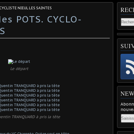
 CYCLISTE NIEUL LES SAINTES
REC
es POTS. CYCLO-
S
SUI
Le départ
NEW
Abonne
nouvea
Email
uentin TRANQUARD à pris la tête