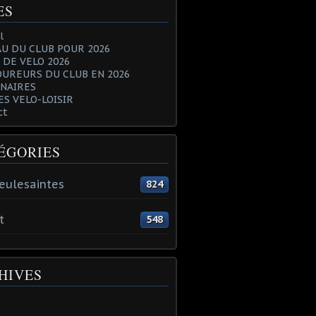
ES
l
U DU CLUB POUR 2026
 DE VELO 2026
OUREURS DU CLUB EN 2026
NAIRES
ES VELO-LOISIR
ct
ÉGORIES
eulesaintes
824
t
548
HIVES