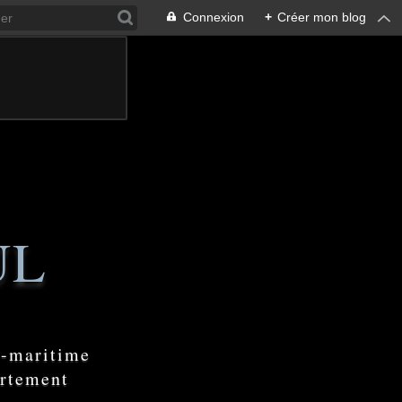
Connexion
+
Créer mon blog
UL
e-maritime
artement