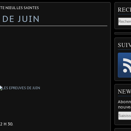
STE NIEUL LES SAINTES
REC
 DE JUIN
SUI
NEW
Abonne
nouvea
Email
2 H 30.