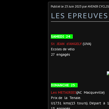
Publié le
23 Juin 2023
par AVENIR CYCLI
LES EPREUVES
SAMEDI 24 :
St JEAN d'ANGELY
(UVA)
Ecoles de vélo
27 engagés
DIMANCHE 25 :
Les METAIRIES
(
AC Macqueville)
Prix de la Tenaie.
U17.51 kms(15 tours). Départ à 1
13 engagés