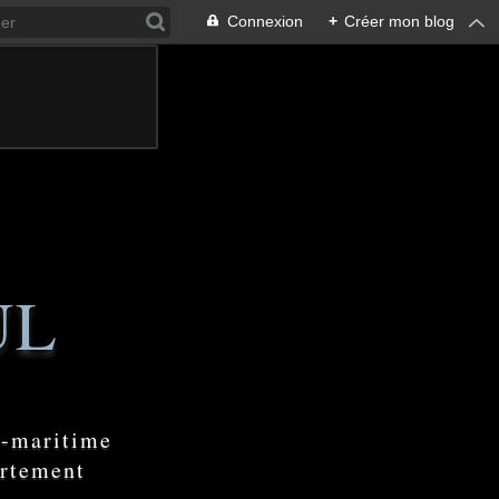
Connexion
+
Créer mon blog
UL
e-maritime
artement