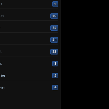
ût
1
let
10
n
21
14
l
22
s
8
rier
5
vier
4