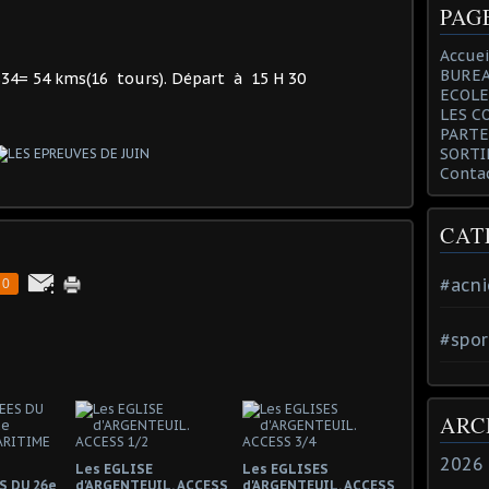
PAG
Accuei
BUREA
s34= 54 kms(16 tours). Départ à 15 H 30
ECOLE
LES C
PARTE
SORTI
Conta
CAT
#acni
0
#spor
ARC
2026
Les EGLISE
Les EGLISES
S DU 26e
d'ARGENTEUIL. ACCESS
d'ARGENTEUIL. ACCESS