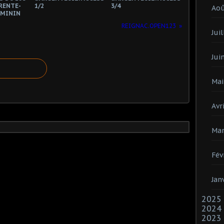
RENTE-
1/2
3/4
Ao
EMININ
REIGNAC.OPEN123
Juil
Jui
Mai
Avri
Mar
Fév
Jan
2025
2024
2023