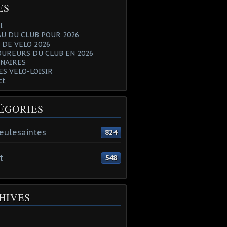
ES
l
U DU CLUB POUR 2026
 DE VELO 2026
OUREURS DU CLUB EN 2026
NAIRES
ES VELO-LOISIR
ct
ÉGORIES
eulesaintes
824
t
548
HIVES