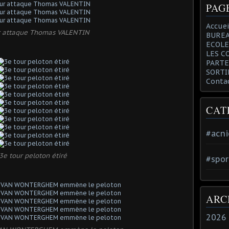
PAG
Accuei
r attaque Thomas VALENTIN
BUREA
ECOLE
LES C
PARTE
SORTI
Conta
CAT
#acni
3e tour peloton étiré
#spor
ARC
2026