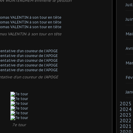
 VAN WONTERGHEM emmène le peloton
Juil
Jui
Mai
mas VALENTIN à son tour en tête
Avri
Mar
ntative d'un coureur de l'APOGE
Fév
Jan
2025
2024
2023
2022
7e tour
2021
2020