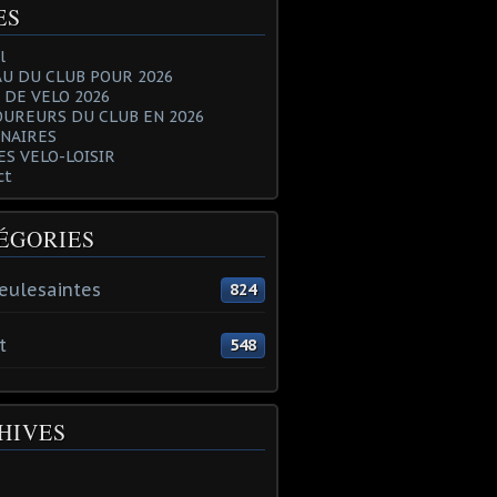
ES
l
U DU CLUB POUR 2026
 DE VELO 2026
OUREURS DU CLUB EN 2026
NAIRES
ES VELO-LOISIR
ct
ÉGORIES
eulesaintes
824
t
548
HIVES