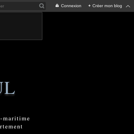
Connexion
+
Créer mon blog
UL
e-maritime
artement