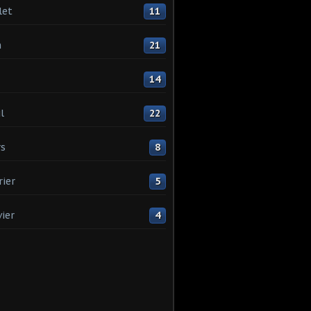
let
11
n
21
14
l
22
s
8
rier
5
vier
4