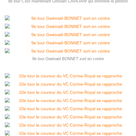
8e tour C'est maintenant Ghislain CAVAJANI qui emmène le peloton
9e tour Gwénaël BONNET sort en contre