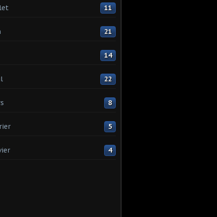
let
11
n
21
14
l
22
s
8
rier
5
vier
4