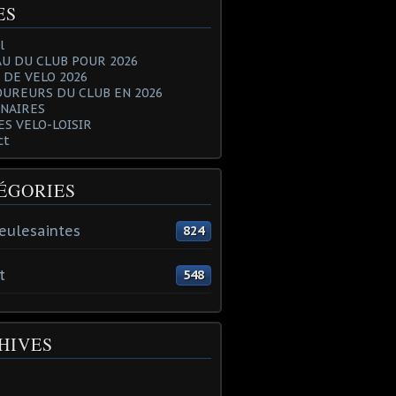
ES
l
U DU CLUB POUR 2026
 DE VELO 2026
OUREURS DU CLUB EN 2026
NAIRES
ES VELO-LOISIR
ct
ÉGORIES
eulesaintes
824
t
548
HIVES