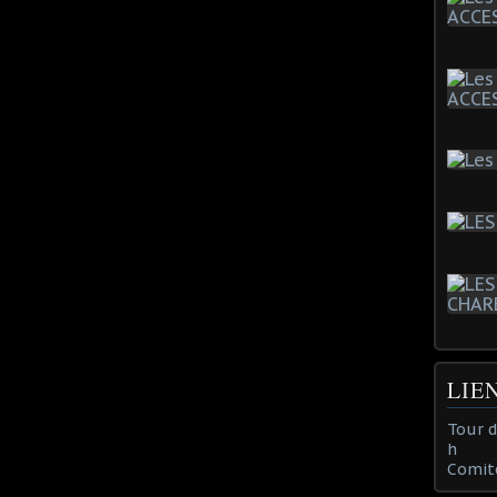
LIE
Tour 
h
Comit