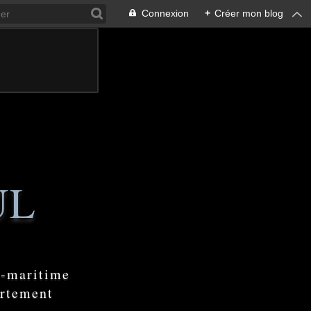
Connexion
+
Créer mon blog
UL
e-maritime
artement