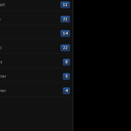
let
11
n
21
14
l
22
s
8
rier
5
vier
4