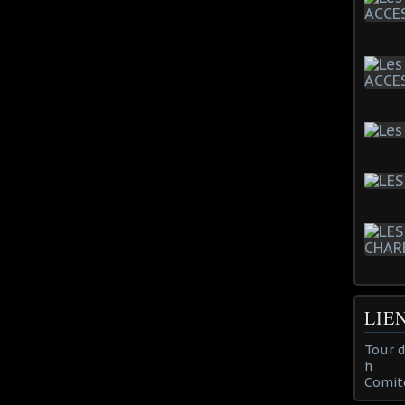
LIE
Tour 
h
Comit