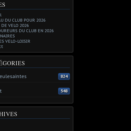
ES
l
U DU CLUB POUR 2026
 DE VELO 2026
OUREURS DU CLUB EN 2026
NAIRES
ES VELO-LOISIR
ct
ÉGORIES
eulesaintes
824
t
548
HIVES