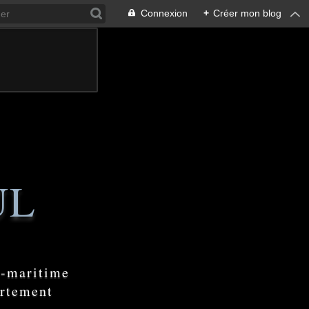
Connexion
+
Créer mon blog
UL
e-maritime
artement