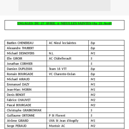
ENGAGES
DU
27
AVRIL
à
NIEUL LES SAINTES (Au
25
Avril)
Bastien
CHENEREAU
AC
Nieul
les Saintes
Esp
Alexandre
THUBERT
Esp
Michaël
DESNOYERS
N.L.
M1
Elie
GIROIR
AC
Châtellerault
S
Jonathan
CORMIER
S
Damien
DUPLESSIS
Team
16
VTT
Esp
Romain
BOURGADE
VC
Charente-Océan
Esp
Michaël
AIRAUD
M1
Emmanuel
DAZY
M1
Jean-Marc
MORIN
M1
Denis
BENOIT
M2
Fabrice
CHAUVET
M2
Pascal
BOURGADE
M2
Christophe
GRABKOWIAK
S
Guillaume
ORTONNE
P
St
Florent
S
Jérôme
GIRARD
UVA
St
Jean
d’Angély
M1
Serge
PERAUD
Montoir
AC
M2