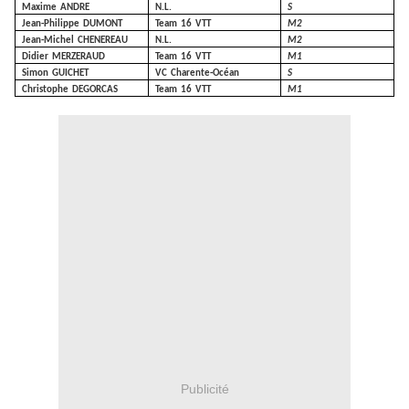
Maxime
ANDRE
N.L.
S
Jean-Philippe
DUMONT
Team
16
VTT
M2
Jean-Michel
CHENEREAU
N.L.
M2
Didier
MERZERAUD
Team
16
VTT
M1
Simon
GUICHET
VC
Charente-Océan
S
Christophe
DEGORCAS
Team
16
VTT
M1
Publicité