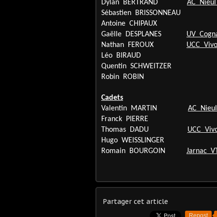
Dylan
BERTRAND
AC
Nieul 
Sébastien
BRISSONNEAU
Antoine
CHIPAUX
Gaëlle
DESPLANES
UV
Cogn
Nathan
FEROUX
UCC
Viv
Léo
BIRAUD
Quentin
SCHWEITZER
Robin
ROBIN
Cadets
Valentin
MARTIN
AC
Nieul
Franck
PIERRE
Thomas
DADU
UCC
Viv
Hugo
WEISSLINGER
Romain
BOURGOIN
Jarnac
V
Partager cet article
Repost