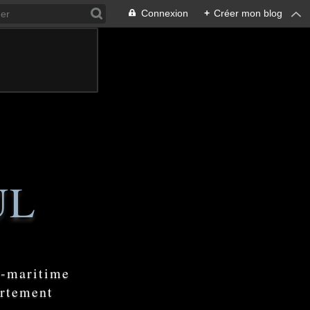
Connexion
+
Créer mon blog
UL
e-maritime
artement