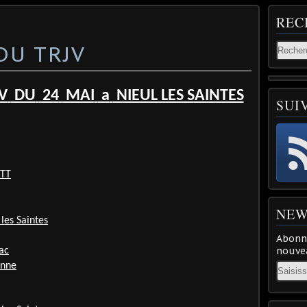
REC
DU TRJV
V
DU
24
MAI
a
NIEUL LES SAINTES
SUI
TT
NEW
les Saintes
Abonne
nouvea
ac
Email
nne