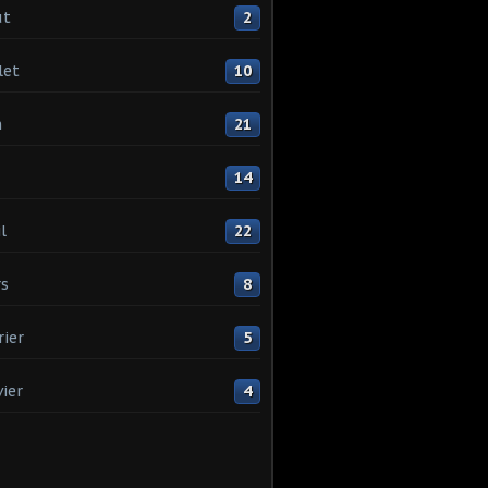
ût
2
let
10
n
21
14
l
22
s
8
rier
5
vier
4