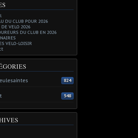
ES
l
U DU CLUB POUR 2026
 DE VELO 2026
OUREURS DU CLUB EN 2026
NAIRES
ES VELO-LOISIR
ct
ÉGORIES
eulesaintes
824
t
548
HIVES