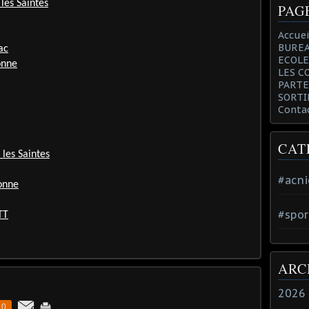
les Saintes
PAG
Accuei
BUREA
ac
ECOLE
onne
LES C
PARTE
SORTI
Conta
CAT
 les Saintes
#acni
onne
#spor
TT
ARC
2026
0