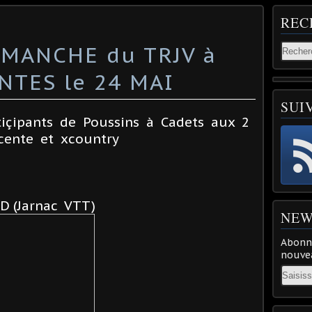
REC
 MANCHE du TRJV à
NTES le 24 MAI
SUI
rtiçipants de Poussins à Cadets aux 2
cente et xcountry
 (Jarnac VTT)
NEW
Abonne
nouvea
Email