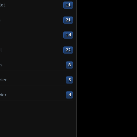
let
11
n
21
14
l
22
s
8
rier
5
vier
4