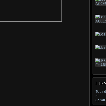
LIE
Tour 
h
Comit