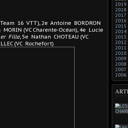
2019
2018
2017
2016
Team 16 VTT), 2e Antoine BORDRON
2015
 MORIN (VC Charente-Océan), 4e Lucie
2014
er Fille
, 5e Nathan CHOTEAU (VC
2013
2012
ELLEC (VC Rochefort)
2011
2010
2009
2008
2007
2006
ART