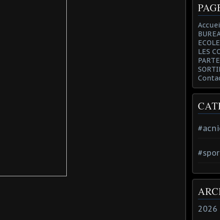
PAG
Accuei
BUREA
ECOLE
LES C
PARTE
SORTI
Conta
CAT
#acni
#spor
ARC
2026