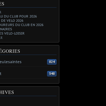
ES
l
U DU CLUB POUR 2026
 DE VELO 2026
OUREURS DU CLUB EN 2026
NAIRES
ES VELO-LOISIR
ct
ÉGORIES
eulesaintes
824
t
548
HIVES