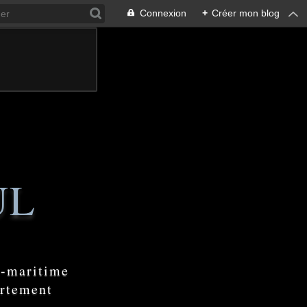
Connexion
+
Créer mon blog
UL
e-maritime
artement