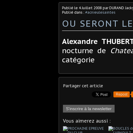
Publié le
4 Juillet 2008
par DURAND Jack
Publié dans :
#acnieulesaintes
OU SERONT L
Alexandre THUBER
nocturne de
Chate
catégorie
Partager cet article
Repost
S'inscrire à la newsletter
Vous aimerez aussi :