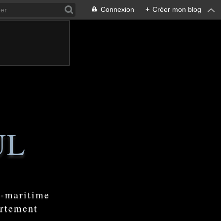
Connexion
+
Créer mon blog
UL
e-maritime
artement