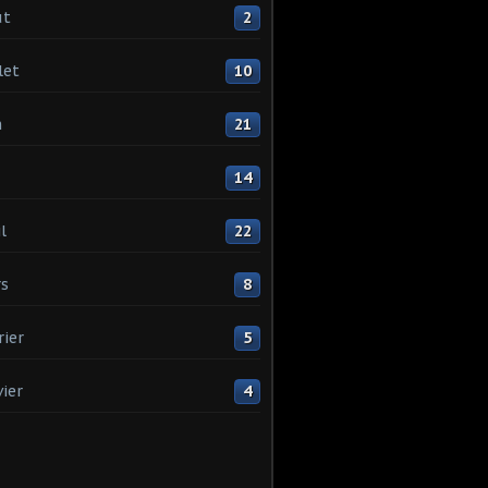
ût
2
let
10
n
21
14
l
22
s
8
rier
5
vier
4