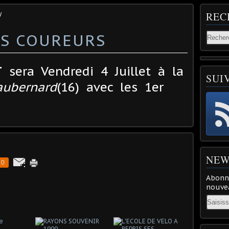
y
REC
ES COUREURS
T
sera Vendredi 4 Juillet à la
SUI
aubernard
(16) avec les 1er
NEW
0
Abonne
nouvea
Email