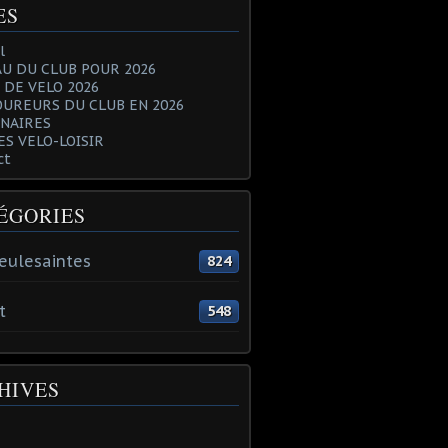
ES
l
U DU CLUB POUR 2026
 DE VELO 2026
OUREURS DU CLUB EN 2026
NAIRES
ES VELO-LOISIR
ct
ÉGORIES
eulesaintes
824
t
548
HIVES