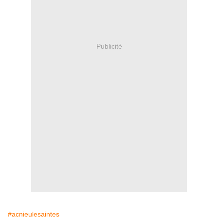
Publicité
#acnieulesaintes