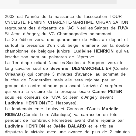
2002 est l'année de la naissance de l'association TOUR
CYCLISTE FEMININ CHARENTE-MARITIME ORGANISATION
regroupant des dirigeants de l'AC Nieul les Saintes, de l'UVA
St Jean d'Angely, du VC Champagnolles notammant.
La 3e édition verra une quarantaine de Filles au départ et
surtout la présence d'un club belge emmené par la double
championne de belgique juniors
Ludivine HENRION
qui va
inscrire son nom au palmares de l'épreuve.
La 1er étape reliant Nieul les Saintes à Surgéres verra le
long cavalier seul de
Severine DESMARCHELLIER
(Comité
Orléanais) qui compte 3 minutes d'avance au sommet de
la côte de Fougerolles, mais elle sera rejointe par un
groupe de contre attaque peu avant l'arrivée à surgéres
qui verra la victoire de la presque locale
Carine PETER
sous les couleurs de l'UVA St Jean d'Angély devant
Ludivine HENRION
(TC Hesbayes).
Le lendemain ente Loulay et Courcon d'Aunis
Murielle
RIDEAU
(Comité Loire-Atlantique) va carracoler en tête
pendant de nombreux kilometres avant d'être rejointe par
Ludivine HENRION
et
Jaélle BALARD
et le trio se
disputera la victoire avec une avance de plus de 2 minutes