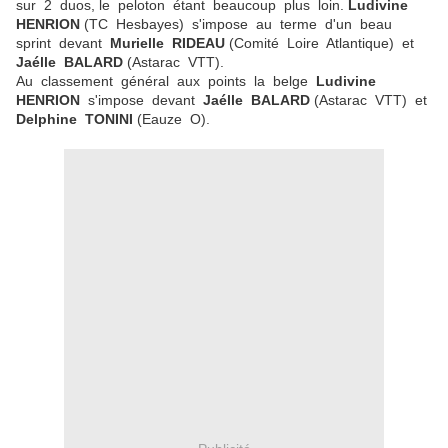
sur 2 duos, le peloton étant beaucoup plus loin.
Ludivine
HENRION
(TC Hesbayes) s'impose au terme d'un beau
sprint devant
Murielle RIDEAU
(Comité Loire Atlantique) et
Jaélle BALARD
(Astarac VTT).
Au classement général aux points la belge
Ludivine
HENRION
s'impose devant
Jaélle BALARD
(Astarac VTT) et
Delphine TONINI
(Eauze O).