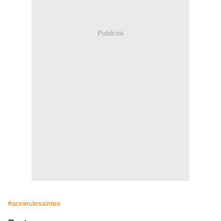
Publicité
#acnieulesaintes