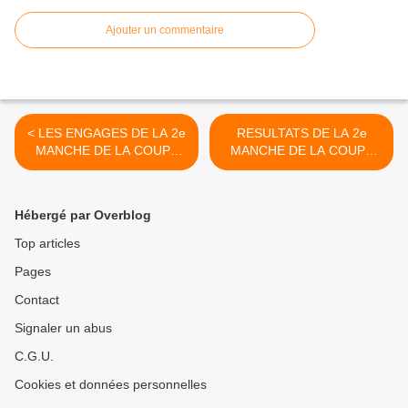
Ajouter un commentaire
< LES ENGAGES DE LA 2e
RESULTATS DE LA 2e
MANCHE DE LA COUPE
MANCHE DE LA COUPE
REGIONALE VTT A NIEUL
POITOU-CHARENTES VTT
LES SAINTES le 22 AVRIL
A NIEUL LES SAINTES >
Hébergé par Overblog
Top articles
Pages
Contact
Signaler un abus
C.G.U.
Cookies et données personnelles