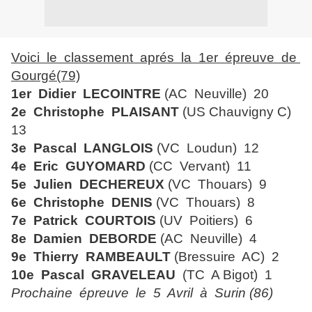
Voici le classement aprés la 1er épreuve de
Gourgé(79)
1er Didier LECOINTRE
(AC Neuville) 20
2e Christophe PLAISANT
(US Chauvigny C)
13
3e Pascal LANGLOIS
(VC Loudun) 12
4e Eric GUYOMARD
(CC Vervant) 11
5e Julien DECHEREUX
(VC Thouars) 9
6e Christophe DENIS
(VC Thouars) 8
7e Patrick COURTOIS
(UV Poitiers) 6
8e Damien DEBORDE
(AC Neuville) 4
9e Thierry RAMBEAULT
(Bressuire AC) 2
10e Pascal GRAVELEAU
(TC A Bigot) 1
Prochaine épreuve le 5 Avril à Surin (86)