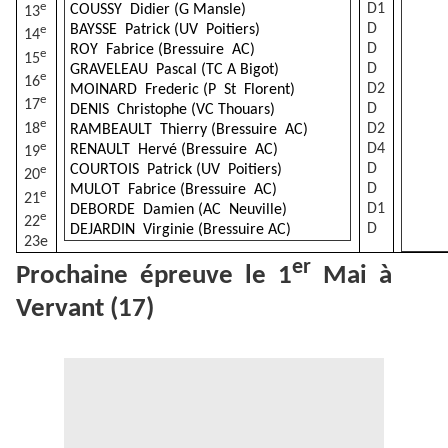
e
D1
COUSSY
Didier (G Mansle)
13
D
BAYSSE
Patrick (UV
Poitiers)
e
14
D
ROY
Fabrice (Bressuire
AC)
e
15
D
GRAVELEAU
Pascal (TC A Bigot)
e
16
D2
MOINARD
Frederic (P
St
Florent)
e
17
D
DENIS
Christophe (VC Thouars)
e
18
D2
RAMBEAULT
Thierry (Bressuire
AC)
e
D4
RENAULT
Hervé (Bressuire
AC)
19
D
COURTOIS
Patrick (UV
Poitiers)
e
20
D
MULOT
Fabrice (Bressuire
AC)
e
21
D1
DEBORDE
Damien (AC
Neuville)
e
22
D
DEJARDIN
Virginie (Bressuire AC)
23e
er
Prochaine
épreuve
le
1
Mai
à
Vervant (17)