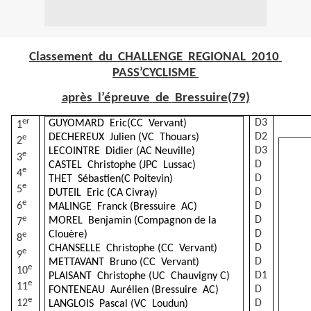
Classement
du
CHALLENGE
REGIONAL
2010
PASS’CYCLISME
après
l’épreuve
de
Bressuire(79)
er
D3
GUYOMARD
Eric(CC
Vervant)
1
D2
DECHEREUX
Julien (VC
Thouars)
e
2
D3
LECOINTRE
Didier (AC Neuville)
e
3
D
CASTEL
Christophe (JPC
Lussac)
e
4
D
THET
Sébastien(C Poitevin)
e
5
D
DUTEIL
Eric (CA Civray)
e
6
D
MALINGE
Franck (Bressuire
AC)
e
D
MOREL
Benjamin (Compagnon de la
7
D
Clouère)
e
8
D
CHANSELLE
Christophe (CC
Vervant)
e
9
D
METTAVANT
Bruno (CC
Vervant)
e
10
D1
PLAISANT
Christophe (UC
Chauvigny C)
e
11
D
FONTENEAU
Aurélien (Bressuire
AC)
e
12
D
LANGLOIS
Pascal (VC
Loudun)