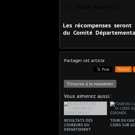
e
23
SOENEN
Daniel(VCCO)
Les récompenses seront 
du Comité Département
Partager cet article
Repost
S'inscrire à la newsletter
Vous aimerez aussi :
RESULTATS DES
TOUR DU CAN
COUREURS DU
CIERS SUR G
DEPARTEMENT