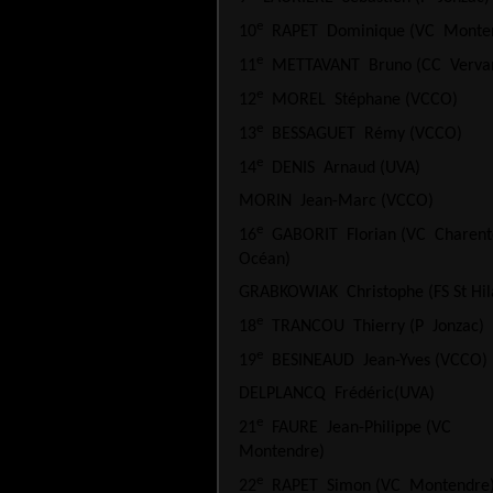
e
10
RAPET
Dominique (VC
Monte
e
11
METTAVANT
Bruno (CC
Verva
e
12
MOREL
Stéphane (VCCO)
e
13
BESSAGUET
Rémy (VCCO)
e
14
DENIS
Arnaud (UVA)
MORIN
Jean-Marc (VCCO)
e
16
GABORIT
Florian (VC
Charent
Océan)
GRABKOWIAK
Christophe (FS St Hil
e
18
TRANCOU
Thierry (P
Jonzac)
e
19
BESINEAUD
Jean-Yves (VCCO)
DELPLANCQ
Frédéric(UVA)
e
21
FAURE
Jean-Philippe (VC
Montendre)
e
22
RAPET
Simon (VC
Montendre