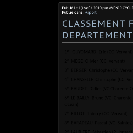
Publié le
19 Août 2010
par AVENIR CYCL
Publié dans :
#sport
CLASSEMENT 
DEPARTEMENTA
er
1
GUYOMARD
Eric (CC
Vervant)
e
2
MEGE
Olivier (CC
Vervant)
e
3
BERGER
Christophe (CC
Vervan
e
4
CHANSELLE
Christophe (CC
Ver
e
5
BAUDET
Didier (VC Charente-
e
6
LE BAILLY
Bruno (VC
Charente
Océan)
e
7
BILLOT
Thierry (CC
Vervant)
e
8
BARADEAU
Pascal (VC
Saintes)
e
9
LAURIERE
Sébastien (P
Jonzac)