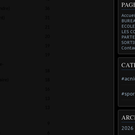
PAG
36
ndre)
Accuei
31
nt)
BUREA
ECOLE
21
LES C
20
PARTE
SORTI
19
Conta
19
CAT
e-
18
#acni
aire)
18
16
#spor
13
13
ARC
9
2026
6
)