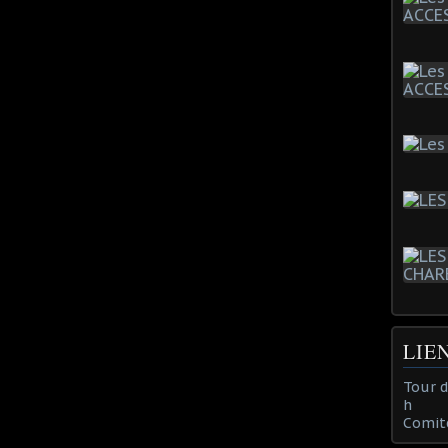
LIE
Tour 
h
Comit