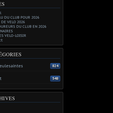
ES
l
U DU CLUB POUR 2026
 DE VELO 2026
OUREURS DU CLUB EN 2026
NAIRES
ES VELO-LOISIR
ct
ÉGORIES
eulesaintes
824
t
548
HIVES