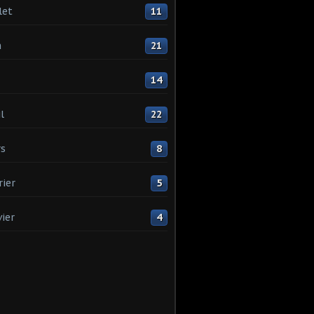
let
11
n
21
14
l
22
s
8
rier
5
vier
4