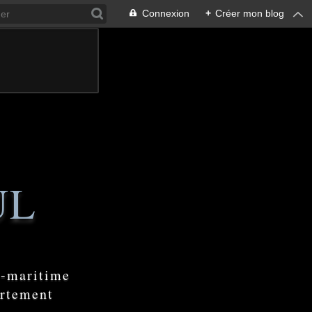
Connexion
+
Créer mon blog
UL
e-maritime
artement