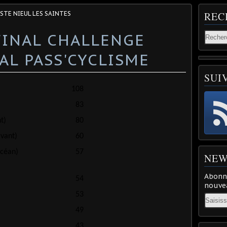
ISTE NIEUL LES SAINTES
REC
FINAL CHALLENGE
L PASS'CYCLISME
SUI
108
83
80
t)
60
vant)
57
Océan)
NEW
-
Abonne
54
nouvea
53
Email
49
43