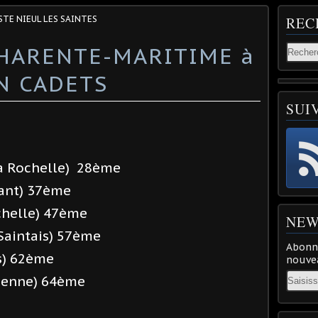
STE NIEUL LES SAINTES
REC
CHARENTE-MARITIME à
N CADETS
SUI
a Rochelle) 28ème
ant) 37ème
helle) 47ème
NEW
aintais) 57ème
Abonne
s) 62ème
nouvea
Email
ienne) 64ème