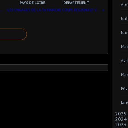
PAYS DE LOIRE
DEPARTEMENT
Ao
DES TITRES REGIONAUX EN VTT POUR LA CHARENTE-MARITIME
LES ENGAGES DE LA 3e MANCHE COUPE REGIONALE VTT 24 AVRIL A NIEUL LES SAINTES
Juil
Jui
Mai
Avri
Mar
Fév
Jan
2025
2024
2023