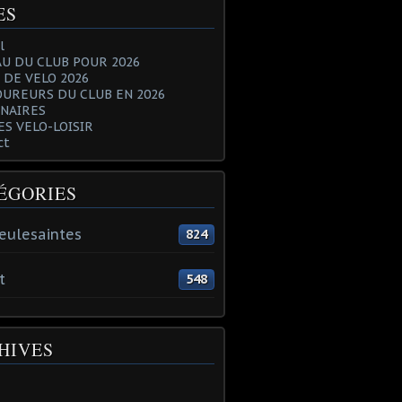
ES
l
U DU CLUB POUR 2026
 DE VELO 2026
OUREURS DU CLUB EN 2026
NAIRES
ES VELO-LOISIR
ct
ÉGORIES
eulesaintes
824
t
548
HIVES