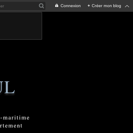
Connexion
+
Créer mon blog
UL
e-maritime
artement