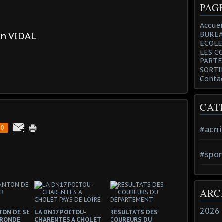
PAG
Accuei
an VIDAL
BUREA
ECOLE
LES C
PARTE
SORTI
Conta
CAT
0
#acni
#spor
ARC
2026
TON DE St
LA DN17 POITOU-
RESULTATS DES
IRONDE
CHARENTES A CHOLET
COUREURS DU