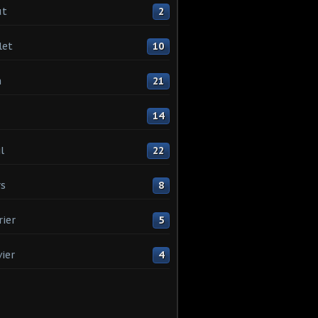
ût
2
let
10
n
21
14
l
22
s
8
rier
5
vier
4