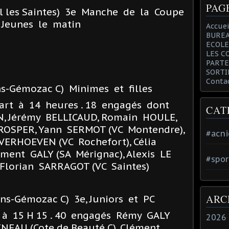
PAG
l les Saintes) 3e Manche de la Coupe
 Jeunes le matin
Accuei
BUREA
ECOLE
LES C
PARTE
SORTI
Conta
s-Gémozac C) Minimes et filles
part à 14 heures . 18 engagés dont
CAT
N, Jérémy BELLICAUD, Romain HOULE,
ROSPER, Yann SERMOT (VC Montendre),
#acni
ERHOEVEN (VC Rochefort), Célia
ment GALY (SA Mérignac), Alexis LE
#spor
 Florian SARRAGOT (VC Saintes)
ARC
ns-Gémozac C) 3e, Juniors et PC
t à 15 H 15 . 40 engagés Rémy GALY
2026
INEAU (Cote de Beauté C), Clément