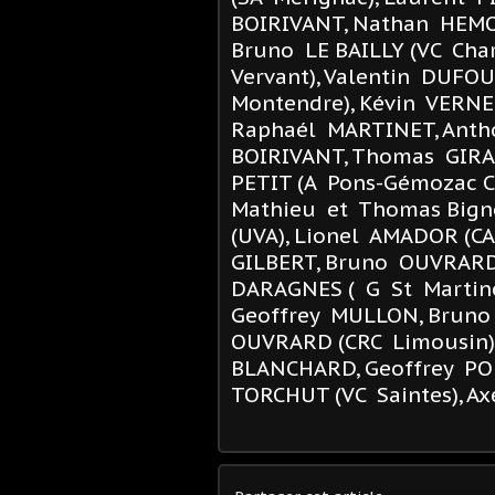
BOIRIVANT, Nathan HEMO
Bruno LE BAILLY (VC Char
Vervant), Valentin DUFO
Montendre), Kévin VERNE
Raphaél MARTINET, Antho
BOIRIVANT, Thomas GIRA
PETIT (A Pons-Gémozac C),
Mathieu et Thomas Bigno
(UVA), Lionel AMADOR (C
GILBERT, Bruno OUVRARD 
DARAGNES ( G St Martino
Geoffrey MULLON, Bruno
OUVRARD (CRC Limousin)
BLANCHARD, Geoffrey PO
TORCHUT (VC Saintes), A