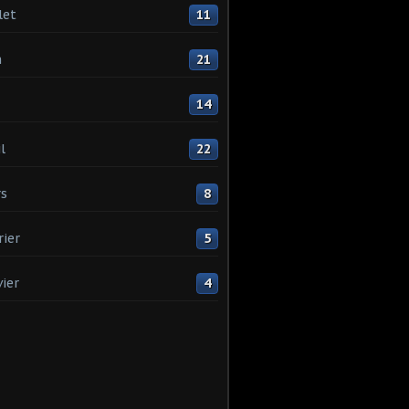
let
11
n
21
14
l
22
s
8
rier
5
vier
4