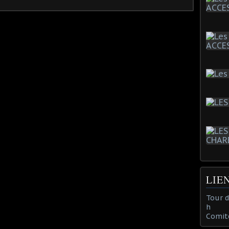
LIE
Tour 
h
Comit