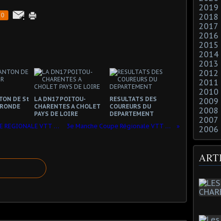
2019
0
2018
2017
2016
2015
2014
2013
2012
2011
2010
TON DE St
LA DN17 POITOU-
RESULTATS DES
2009
IRONDE
CHARENTES A CHOLET
COUREURS DU
2008
PAYS DE LOIRE
DEPARTEMENT
2007
LES ENGAGES DE LA 3e MANCHE COUPE REGIONALE VTT 24 AVRIL A NIEUL LES SAINTES
3e Manche Coupe Régionale VTT à NIEUL les SAINTES
2006
ART