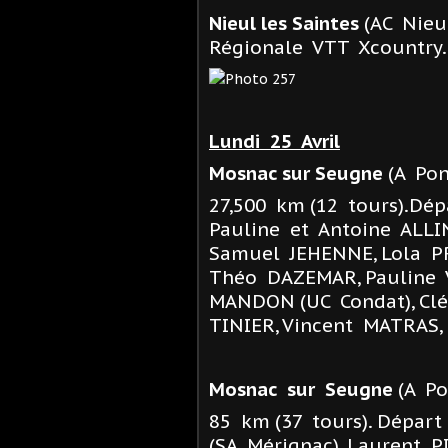
Nieul les Saintes
(AC Nieu
Régionale VTT Xcountry.
Lundi 25 Avril
Mosnac sur Seugne
(A Pon
27,500 km (12 tours).Dé
Pauline et Antoine ALLI
Samuel JEHENNE, Lola P
Théo DAZEMAR, Pauline V
MANDON (UC Condat), Clé
TINIER, Vincent MATRAS,
Mosnac sur Seugne
(A Po
85 km (37 tours). Dépar
(SA Mérignac), Laurent P