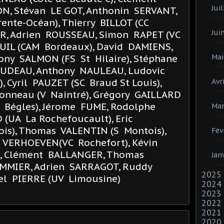
Juil
N, Stévan LE GOT, Anthonin SERVANT,
ente-Océan), Thierry BILLOT (CC
Jui
UR, Adrien ROUSSEAU, Simon RAPET (VC
UIL (CAM Bordeaux), David DAMIENS,
ny SALMON (FS St Hilaire), Stéphane
Mai
UDEAU, Anthony NAULEAU, Ludovic
 Cyril PAUZET (SC Braud St Louis),
Avri
nneau (V Naintré), Grégory GAILLARD
A Bégles), Jérome FUME, Rodolphe
Mar
(UA La Rochefoucault), Eric
is), Thomas VALENTIN (S Montois),
Fév
 VERHOEVEN(VC Rochefort), Kévin
, Clément BALLANGER, Thomas
Jan
MMIER, Adrien SARRAGOT, Ruddy
2025
xel PIERRE (UV Limousine)
2024
2023
2022
2021
2020