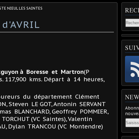
STE NIEUL LES SAINTES
REC
 d'AVRIL
SUI
guyon à Boresse et Martron
(P
s. 117,900 kms. Départ à 14 heures,
oureurs du département Clément
NEW
N, Steven LE GOT, Antonin SERVANT
Abonne
homas BLANCHARD, Geoffrey POMMIER,
nouvea
TORCHUT (VC Saintes), Valentin
Email
U, Dylan TRANCOU (VC Montendre)