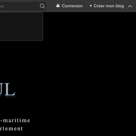
Connexion
+
Créer mon blog
UL
e-maritime
artement