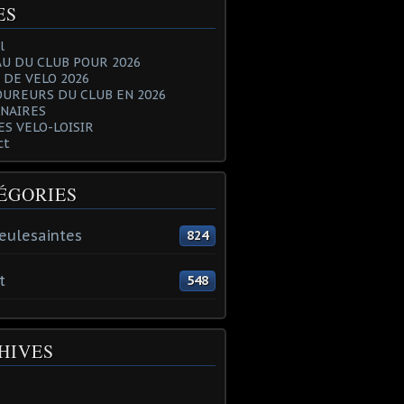
ES
l
U DU CLUB POUR 2026
 DE VELO 2026
OUREURS DU CLUB EN 2026
NAIRES
ES VELO-LOISIR
ct
ÉGORIES
eulesaintes
824
t
548
HIVES