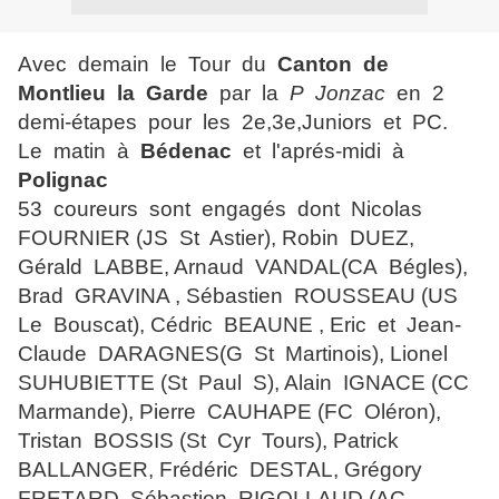
Avec demain le Tour du
Canton de
Montlieu la Garde
par la
P Jonzac
en 2
demi-étapes pour les 2e,3e,Juniors et PC.
Le matin à
Bédenac
et l'aprés-midi à
Polignac
53 coureurs sont engagés dont Nicolas
FOURNIER (JS St Astier), Robin DUEZ,
Gérald LABBE, Arnaud VANDAL(CA Bégles),
Brad GRAVINA , Sébastien ROUSSEAU (US
Le Bouscat), Cédric BEAUNE , Eric et Jean-
Claude DARAGNES(G St Martinois), Lionel
SUHUBIETTE (St Paul S), Alain IGNACE (CC
Marmande), Pierre CAUHAPE (FC Oléron),
Tristan BOSSIS (St Cyr Tours), Patrick
BALLANGER, Frédéric DESTAL, Grégory
FRETARD, Sébastien RIGOLLAUD (AC