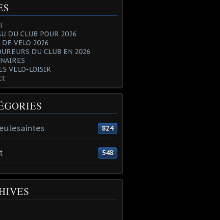
ES
l
U DU CLUB POUR 2026
 DE VELO 2026
OUREURS DU CLUB EN 2026
NAIRES
ES VELO-LOISIR
ct
ÉGORIES
eulesaintes
824
t
548
HIVES