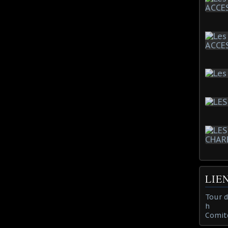
LIE
Tour 
h
Comit