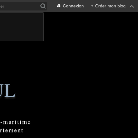
Connexion
+
Créer mon blog
UL
e-maritime
artement