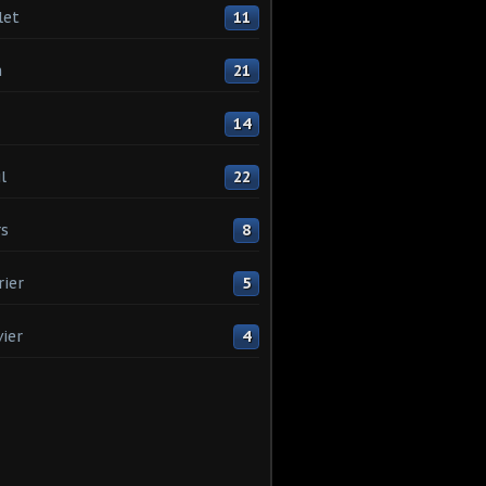
let
11
n
21
14
l
22
s
8
rier
5
vier
4