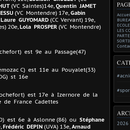
PAG
HUT
(VC Saintes)14e,
Quentin JAMET
ESSU
(VC Montendre) 17e,
Gabin
Accuei
,
Laure GUYOMARD
(CC Vervant) 19e,
BUREA
ECOLE
es) 20e,
Lola PROSPER
(VC Montendre)
LES C
PARTE
SORTI
Conta
chefort) est 9e au Passage(47)
CAT
émozac C) est 11e au Pouyalet(33)
#acni
OG) st 16e
#spor
ochefort) est 17e à Izernore de la
 de France Cadettes
ARC
O) est 6e à Aslonne (86) ou
Stéphane
2026
,
Frédéric DEPIN
(UVA) 13e,
Arnaud