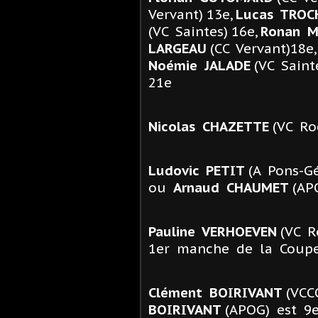
Vervant) 13e,
Lucas TROC
(VC Saintes) 16e,
Ronan M
LARGEAU
(CC Vervant)18e
Noémie JALADE
(VC Saint
21e
Nicolas CHAZETTE
(VC Ro
Ludovic PETIT
(A Pons-G
ou
Arnaud CHAUMET
(AP
Pauline VERHOEVEN
(VC R
1er manche de la Coupe
Clément BOIRIVANT
(VCC
BOIRIVANT
(APOG) est 9e