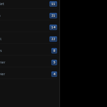
let
11
n
21
14
l
22
s
8
rier
5
vier
4