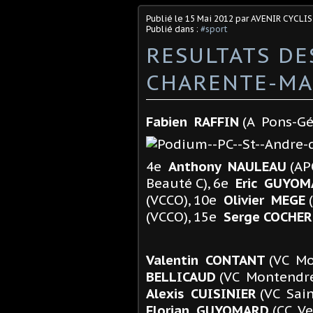
Publié le
15 Mai 2012
par AVENIR CYCLIS
Publié dans :
#sport
RESULTATS DE
CHARENTE-MA
Fabien RAFFIN
(A Pons-Gé
4e
Anthony NAULEAU
(AP
Beauté C), 6e
Eric GUYO
(VCCO), 10e
Olivier MEGE
(
(VCCO), 15e
Serge COCHE
Valentin CONTANT
(VC Mo
BELLICAUD
(VC Montendre
Alexis CUISINIER
(VC Sain
Florian GUYOMARD
(CC Ve