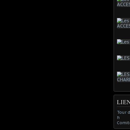
LIE
Tour 
h
Comit