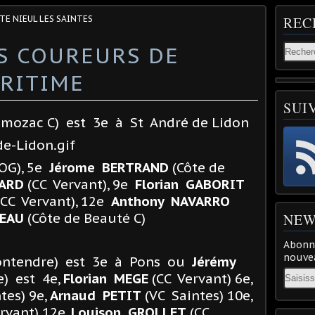
TE NIEUL LES SAINTES
REC
S COUREURS DE
RITIME
SUI
mozac C) est 3e à St André de Lidon
OG), 5e
Jérome BERTRAND
(Côte de
MARD
(CC Vervant), 9e
Florian GABORIT
CC Vervant), 12e
Anthony NAVARRO
REAU
(Côte de Beauté C)
NEW
Abonne
nouvea
ntendre) est 3e à Pons ou
Jérémy
Email
) est 4e,
Florian MEGE
(CC Vervant) 6e,
tes) 9e,
Arnaud PETIT
(VC Saintes) 10e,
rvant) 12e,
Louison GROLLET
(CC