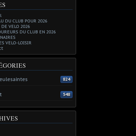
ES
l
U DU CLUB POUR 2026
 DE VELO 2026
OUREURS DU CLUB EN 2026
NAIRES
ES VELO-LOISIR
ct
ÉGORIES
eulesaintes
824
t
548
HIVES