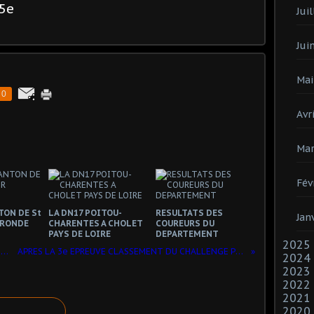
5e
Juil
Jui
Mai
0
Avri
Mar
Fév
TON DE St
LA DN17 POITOU-
RESULTATS DES
Jan
IRONDE
CHARENTES A CHOLET
COUREURS DU
PAYS DE LOIRE
DEPARTEMENT
2025
LA RANDONNEE VTT DE NIEUL LES SAINTES
APRES LA 3e EPREUVE CLASSEMENT DU CHALLENGE PC CD17
2024
2023
2022
2021
2020