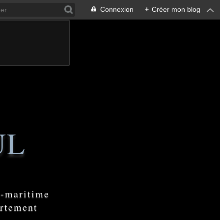
Connexion
+
Créer mon blog
UL
e-maritime
artement