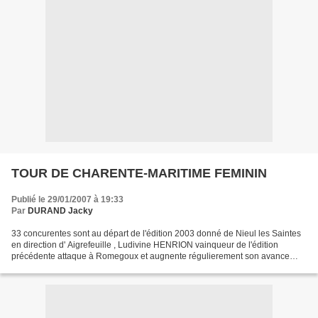
TOUR DE CHARENTE-MARITIME FEMININ
Publié le 29/01/2007 à 19:33
Par
DURAND Jacky
33 concurentes sont au départ de l'édition 2003 donné de Nieul les Saintes
en direction d' Aigrefeuille , Ludivine HENRION vainqueur de l'édition
précédente attaque à Romegoux et augnente régulierement son avance
malgrés une contre attaque de 14 filles...