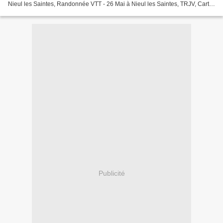
Nieul les Saintes, Randonnée VTT - 26 Mai à Nieul les Saintes, TRJV, Carte-
Vélo Jeunes, Minimes et Cadets-...
Publicité