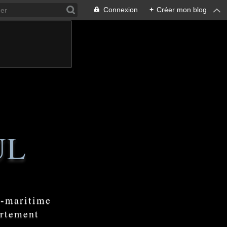
Connexion
+
Créer mon blog
UL
e-maritime
artement