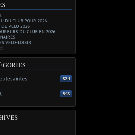
ES
l
U DU CLUB POUR 2026
 DE VELO 2026
OUREURS DU CLUB EN 2026
NAIRES
ES VELO-LOISIR
ct
ÉGORIES
eulesaintes
824
t
548
HIVES